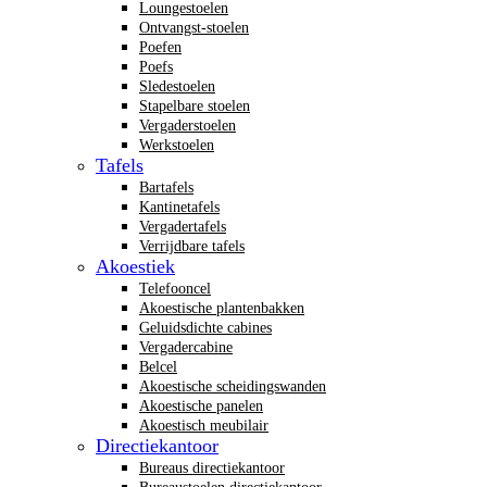
Loungestoelen
Ontvangst-stoelen
Poefen
Poefs
Sledestoelen
Stapelbare stoelen
Vergaderstoelen
Werkstoelen
Tafels
Bartafels
Kantinetafels
Vergadertafels
Verrijdbare tafels
Akoestiek
Telefooncel
Akoestische plantenbakken
Geluidsdichte cabines
Vergadercabine
Belcel
Akoestische scheidingswanden
Akoestische panelen
Akoestisch meubilair
Directiekantoor
Bureaus directiekantoor