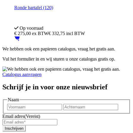
Ronde bartafel (120)
Hoogte: 112 cm
Keuze uit 10 kleuren blad
Op voorraad
€
275,00
ex BTW
€ 332,75 incl BTW
We hebben ook een papieren catalogus, vraag het gratis aan.
Vul het formulier in en wij sturen u onze catalogus gratis op.
Catalogus aanvragen
Schrijf je in voor onze nieuwsbrief
Naam
Voornaam
Achter
Email adres
(Vereist)
Inschrijven