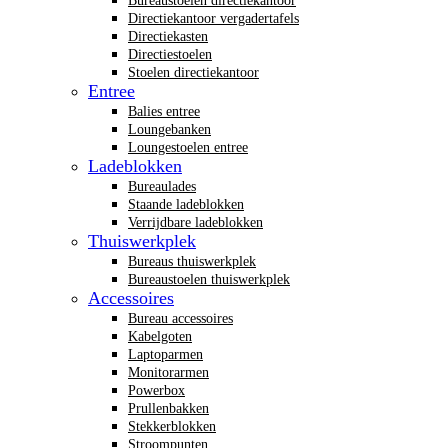
Bureaustoelen directiekantoor
Directiekantoor vergadertafels
Directiekasten
Directiestoelen
Stoelen directiekantoor
Entree
Balies entree
Loungebanken
Loungestoelen entree
Ladeblokken
Bureaulades
Staande ladeblokken
Verrijdbare ladeblokken
Thuiswerkplek
Bureaus thuiswerkplek
Bureaustoelen thuiswerkplek
Accessoires
Bureau accessoires
Kabelgoten
Laptoparmen
Monitorarmen
Powerbox
Prullenbakken
Stekkerblokken
Stroompunten