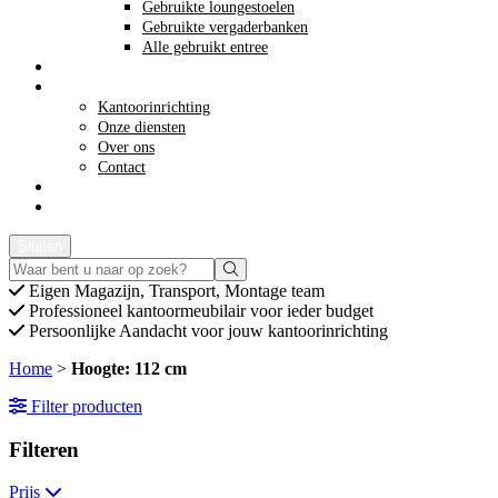
Gebruikte loungestoelen
Gebruikte vergaderbanken
Alle gebruikt entree
Opkoop kantoormeubilair
Meer info
Kantoorinrichting
Onze diensten
Over ons
Contact
Acties
Offerte aanvragen
Sluiten
Eigen
Magazijn, Transport, Montage team
Professioneel
kantoormeubilair voor ieder budget
Persoonlijke
Aandacht voor jouw kantoorinrichting
Home
>
Hoogte: 112 cm
Filter producten
Filteren
Prijs