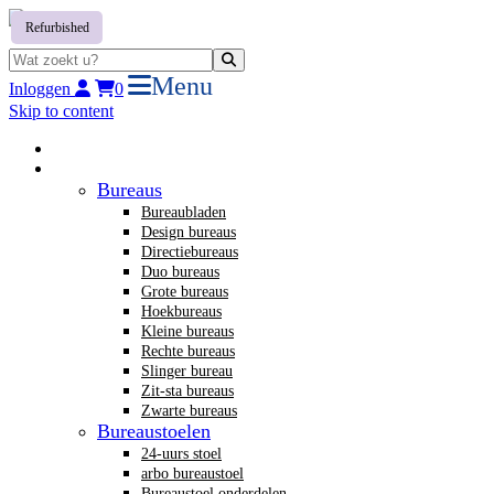
Refurbished
Menu
Inloggen
0
Skip to content
Home
Nieuw kantoormeubilair
Bureaus
Bureaubladen
Design bureaus
Directiebureaus
Duo bureaus
Grote bureaus
Hoekbureaus
Kleine bureaus
Rechte bureaus
Slinger bureau
Zit-sta bureaus
Zwarte bureaus
Bureaustoelen
24-uurs stoel
arbo bureaustoel
Bureaustoel onderdelen