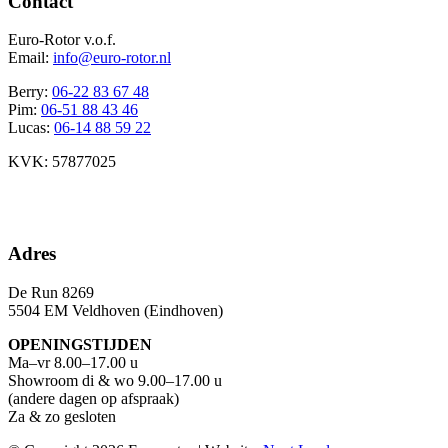
Contact
Euro-Rotor v.o.f.
Email:
info@euro-rotor.nl
Berry:
06-22 83 67 48
Pim:
06-51 88 43 46
Lucas:
06-14 88 59 22
KVK: 57877025
Facebook Euro-rotor
Instagram Euro-rotor
Youtube Euro-rotor
Linkedin Euro-rotor
Adres
De Run 8269
5504 EM Veldhoven (Eindhoven)
OPENINGSTIJDEN
Ma–vr 8.00–17.00 u
Showroom di & wo 9.00–17.00 u
(andere dagen op afspraak)
Za & zo gesloten