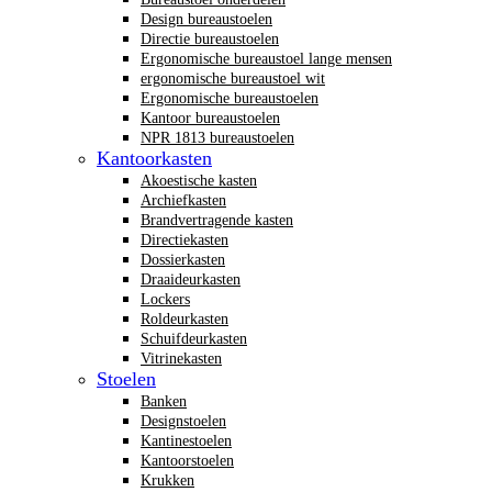
Design bureaustoelen
Directie bureaustoelen
Ergonomische bureaustoel lange mensen
ergonomische bureaustoel wit
Ergonomische bureaustoelen
Kantoor bureaustoelen
NPR 1813 bureaustoelen
Kantoorkasten
Akoestische kasten
Archiefkasten
Brandvertragende kasten
Directiekasten
Dossierkasten
Draaideurkasten
Lockers
Roldeurkasten
Schuifdeurkasten
Vitrinekasten
Stoelen
Banken
Designstoelen
Kantinestoelen
Kantoorstoelen
Krukken