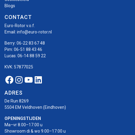
Blogs
CONTACT
Euro-Rotor v.o.f.
Email:
info@euro-rotor.nl
Berry:
06-22 83 67 48
Pim:
06-51 88 43 46
Lucas:
06-14 88 59 22
KVK: 57877025
Facebook Euro-rotor
Instagram Euro-rotor
Youtube Euro-rotor
Linkedin Euro-rotor
ADRES
De Run 8269
5504 EM Veldhoven (Eindhoven)
OPENINGSTIJDEN
Ma–vr 8.00–17.00 u
Showroom di & wo 9.00–17.00 u