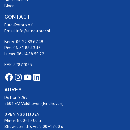
Blogs
CONTACT
Euro-Rotor v.o.f.
Email:
info@euro-rotor.nl
Berry:
06-22 83 67 48
Pim:
06-51 88 43 46
Lucas:
06-14 88 59 22
KVK: 57877025
Facebook Euro-rotor
Instagram Euro-rotor
Youtube Euro-rotor
Linkedin Euro-rotor
ADRES
De Run 8269
5504 EM Veldhoven (Eindhoven)
OPENINGSTIJDEN
Ma–vr 8.00–17.00 u
Showroom di & wo 9.00–17.00 u