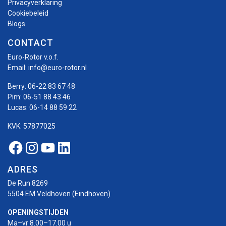
Privacyverklaring
Cookiebeleid
Blogs
CONTACT
Euro-Rotor v.o.f.
Email:
info@euro-rotor.nl
Berry:
06-22 83 67 48
Pim:
06-51 88 43 46
Lucas:
06-14 88 59 22
KVK: 57877025
Facebook Euro-rotor
Instagram Euro-rotor
Youtube Euro-rotor
Linkedin Euro-rotor
ADRES
De Run 8269
5504 EM Veldhoven (Eindhoven)
OPENINGSTIJDEN
Ma–vr 8.00–17.00 u