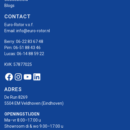
Blogs
CONTACT
Euro-Rotor v.o.f.
Email:
info@euro-rotor.nl
Berry:
06-22 83 67 48
Pim:
06-51 88 43 46
Lucas:
06-14 88 59 22
KVK: 57877025
Facebook Euro-rotor
Instagram Euro-rotor
Youtube Euro-rotor
Linkedin Euro-rotor
ADRES
De Run 8269
5504 EM Veldhoven (Eindhoven)
OPENINGSTIJDEN
Ma–vr 8.00–17.00 u
Showroom di & wo 9.00–17.00 u