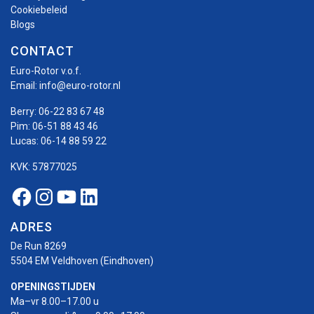
Cookiebeleid
Blogs
CONTACT
Euro-Rotor v.o.f.
Email:
info@euro-rotor.nl
Berry:
06-22 83 67 48
Pim:
06-51 88 43 46
Lucas:
06-14 88 59 22
KVK: 57877025
Facebook Euro-rotor
Instagram Euro-rotor
Youtube Euro-rotor
Linkedin Euro-rotor
ADRES
De Run 8269
5504 EM Veldhoven (Eindhoven)
OPENINGSTIJDEN
Ma–vr 8.00–17.00 u