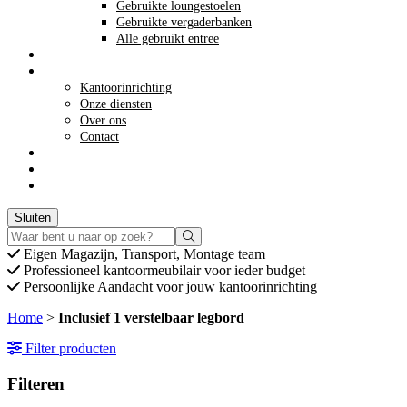
Gebruikte loungestoelen
Gebruikte vergaderbanken
Alle gebruikt entree
Opkoop kantoormeubilair
Meer info
Kantoorinrichting
Onze diensten
Over ons
Contact
Acties
winkelwagen
Winkelwagen
0
Offerte aanvragen
Sluiten
Eigen
Magazijn, Transport, Montage team
Professioneel
kantoormeubilair voor ieder budget
Persoonlijke
Aandacht voor jouw kantoorinrichting
Home
>
Inclusief 1 verstelbaar legbord
Filter producten
Filteren