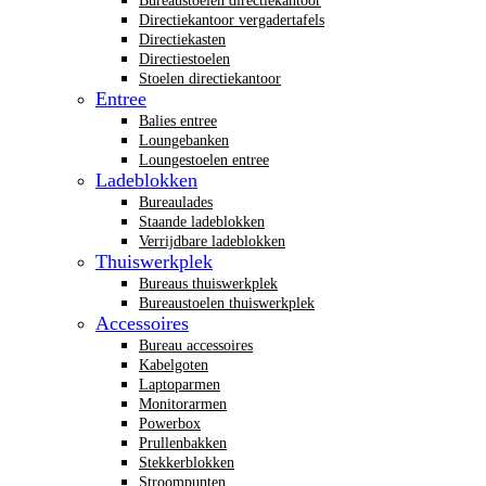
Bureaustoelen directiekantoor
Directiekantoor vergadertafels
Directiekasten
Directiestoelen
Stoelen directiekantoor
Entree
Balies entree
Loungebanken
Loungestoelen entree
Ladeblokken
Bureaulades
Staande ladeblokken
Verrijdbare ladeblokken
Thuiswerkplek
Bureaus thuiswerkplek
Bureaustoelen thuiswerkplek
Accessoires
Bureau accessoires
Kabelgoten
Laptoparmen
Monitorarmen
Powerbox
Prullenbakken
Stekkerblokken
Stroompunten