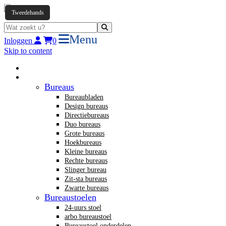
B-keus
Tweedehands
Menu
Inloggen
0
Skip to content
Home
Nieuw kantoormeubilair
Bureaus
Bureaubladen
Design bureaus
Directiebureaus
Duo bureaus
Grote bureaus
Hoekbureaus
Kleine bureaus
Rechte bureaus
Slinger bureau
Zit-sta bureaus
Zwarte bureaus
Bureaustoelen
24-uurs stoel
arbo bureaustoel
Bureaustoel onderdelen