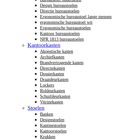
Design bureaustoelen
Directie bureaustoelen
Ergonomische bureaustoel lange mensen
ergonomische bureaustoel wit
Ergonomische bureaustoelen
Kantoor bureaustoelen
NPR 1813 bureaustoelen
Kantoorkasten
Akoestische kasten
Archiefkasten
Brandvertragende kasten
Directiekasten
Dossierkasten
Draaideurkasten
Lockers
Roldeurkasten
Schuifdeurkasten
Vitrinekasten
Stoelen
Banken
Designstoelen
Kantinestoelen
Kantoorstoelen
Krukken