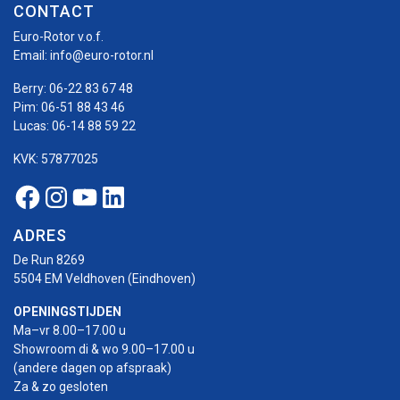
CONTACT
Euro-Rotor v.o.f.
Email:
info@euro-rotor.nl
Berry:
06-22 83 67 48
Pim:
06-51 88 43 46
Lucas:
06-14 88 59 22
KVK: 57877025
Facebook Euro-rotor
Instagram Euro-rotor
Youtube Euro-rotor
Linkedin Euro-rotor
ADRES
De Run 8269
5504 EM Veldhoven (Eindhoven)
OPENINGSTIJDEN
Ma–vr 8.00–17.00 u
Showroom di & wo 9.00–17.00 u
(andere dagen op afspraak)
Za & zo gesloten