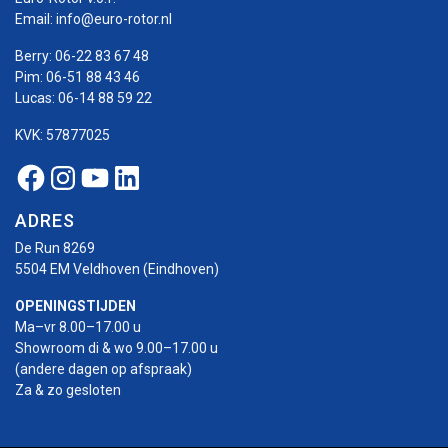
Email:
info@euro-rotor.nl
Berry:
06-22 83 67 48
Pim:
06-51 88 43 46
Lucas:
06-14 88 59 22
KVK: 57877025
Facebook Euro-rotor
Instagram Euro-rotor
Youtube Euro-rotor
Linkedin Euro-rotor
ADRES
De Run 8269
5504 EM Veldhoven (Eindhoven)
OPENINGSTIJDEN
Ma–vr 8.00–17.00 u
Showroom di & wo 9.00–17.00 u
(andere dagen op afspraak)
Za & zo gesloten