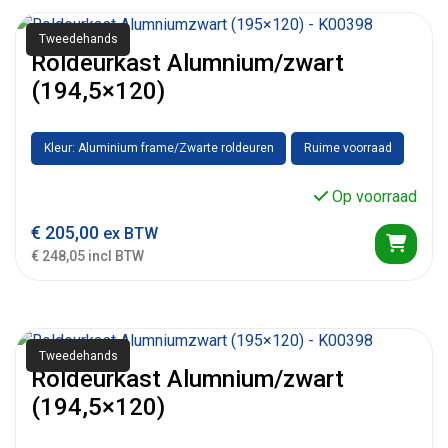
Tweedehands
Roldeurkast Alumnium/zwart
(194,5×120)
Kleur: Aluminium frame/Zwarte roldeuren
Ruime voorraad
Op voorraad
€
205,00
ex BTW
€ 248,05 incl BTW
Tweedehands
Roldeurkast Alumnium/zwart
(194,5×120)