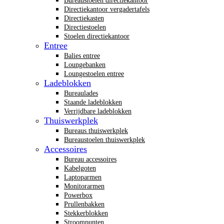
Bureaustoelen directiekantoor
Directiekantoor vergadertafels
Directiekasten
Directiestoelen
Stoelen directiekantoor
Entree
Balies entree
Loungebanken
Loungestoelen entree
Ladeblokken
Bureaulades
Staande ladeblokken
Verrijdbare ladeblokken
Thuiswerkplek
Bureaus thuiswerkplek
Bureaustoelen thuiswerkplek
Accessoires
Bureau accessoires
Kabelgoten
Laptoparmen
Monitorarmen
Powerbox
Prullenbakken
Stekkerblokken
Stroompunten