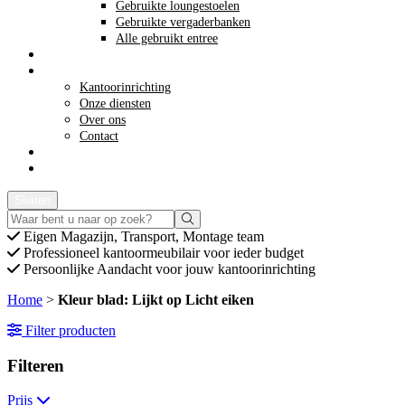
Gebruikte loungestoelen
Gebruikte vergaderbanken
Alle gebruikt entree
Opkoop kantoormeubilair
Meer info
Kantoorinrichting
Onze diensten
Over ons
Contact
Acties
Offerte aanvragen
Sluiten
Eigen
Magazijn, Transport, Montage team
Professioneel
kantoormeubilair voor ieder budget
Persoonlijke
Aandacht voor jouw kantoorinrichting
Home
>
Kleur blad: Lijkt op Licht eiken
Filter producten
Filteren
Prijs