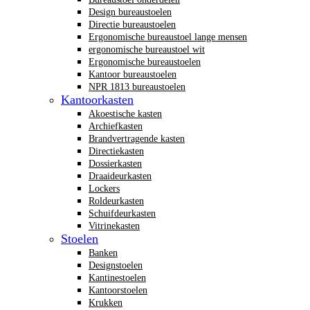
Design bureaustoelen
Directie bureaustoelen
Ergonomische bureaustoel lange mensen
ergonomische bureaustoel wit
Ergonomische bureaustoelen
Kantoor bureaustoelen
NPR 1813 bureaustoelen
Kantoorkasten
Akoestische kasten
Archiefkasten
Brandvertragende kasten
Directiekasten
Dossierkasten
Draaideurkasten
Lockers
Roldeurkasten
Schuifdeurkasten
Vitrinekasten
Stoelen
Banken
Designstoelen
Kantinestoelen
Kantoorstoelen
Krukken