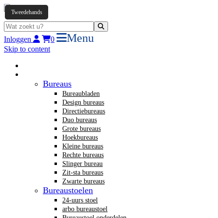
Tweedehands
Menu
Inloggen
0
Skip to content
Home
Nieuw kantoormeubilair
Bureaus
Bureaubladen
Design bureaus
Directiebureaus
Duo bureaus
Grote bureaus
Hoekbureaus
Kleine bureaus
Rechte bureaus
Slinger bureau
Zit-sta bureaus
Zwarte bureaus
Bureaustoelen
24-uurs stoel
arbo bureaustoel
Bureaustoel onderdelen