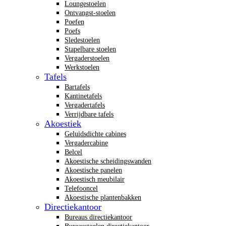
Loungestoelen
Ontvangst-stoelen
Poefen
Poefs
Sledestoelen
Stapelbare stoelen
Vergaderstoelen
Werkstoelen
Tafels
Bartafels
Kantinetafels
Vergadertafels
Verrijdbare tafels
Akoestiek
Geluidsdichte cabines
Vergadercabine
Belcel
Akoestische scheidingswanden
Akoestische panelen
Akoestisch meubilair
Telefooncel
Akoestische plantenbakken
Directiekantoor
Bureaus directiekantoor