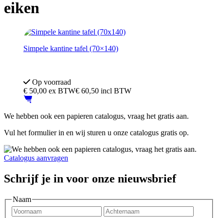
eiken
Simpele kantine tafel (70×140)
Kleur blad: Lijkt op Licht eiken
Merk: Eromes
Op voorraad
€
50,00
ex BTW
€ 60,50 incl BTW
We hebben ook een papieren catalogus, vraag het gratis aan.
Vul het formulier in en wij sturen u onze catalogus gratis op.
Catalogus aanvragen
Schrijf je in voor onze nieuwsbrief
Naam
Voornaam
Achter