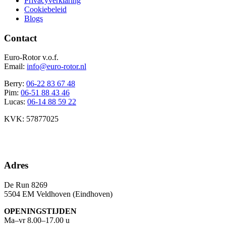
Privacyverklaring
Cookiebeleid
Blogs
Contact
Euro-Rotor v.o.f.
Email:
info@euro-rotor.nl
Berry:
06-22 83 67 48
Pim:
06-51 88 43 46
Lucas:
06-14 88 59 22
KVK: 57877025
Facebook Euro-rotor
Instagram Euro-rotor
Youtube Euro-rotor
Linkedin Euro-rotor
Adres
De Run 8269
5504 EM Veldhoven (Eindhoven)
OPENINGSTIJDEN
Ma–vr 8.00–17.00 u