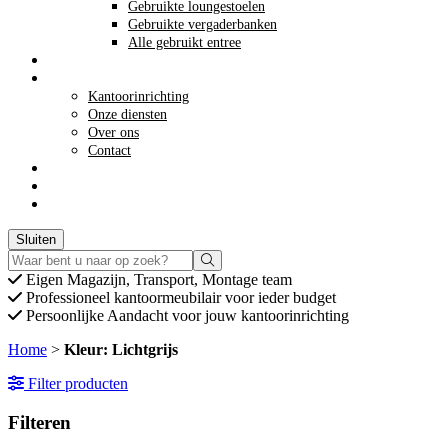
Gebruikte loungestoelen
Gebruikte vergaderbanken
Alle gebruikt entree
Opkoop kantoormeubilair
Meer info
Kantoorinrichting
Onze diensten
Over ons
Contact
Acties
winkelwagen
Winkelwagen
0
Offerte aanvragen
Sluiten
Eigen
Magazijn, Transport, Montage team
Professioneel
kantoormeubilair voor ieder budget
Persoonlijke
Aandacht voor jouw kantoorinrichting
Home
>
Kleur: Lichtgrijs
Filter producten
Filteren