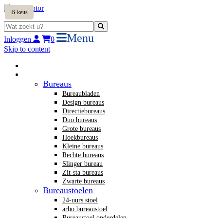
B-keus
B-keus
Menu
Inloggen
0
Skip to content
Home
Nieuw kantoormeubilair
Bureaus
Bureaubladen
Design bureaus
Directiebureaus
Duo bureaus
Grote bureaus
Hoekbureaus
Kleine bureaus
Rechte bureaus
Slinger bureau
Zit-sta bureaus
Zwarte bureaus
Bureaustoelen
24-uurs stoel
arbo bureaustoel
Bureaustoel onderdelen