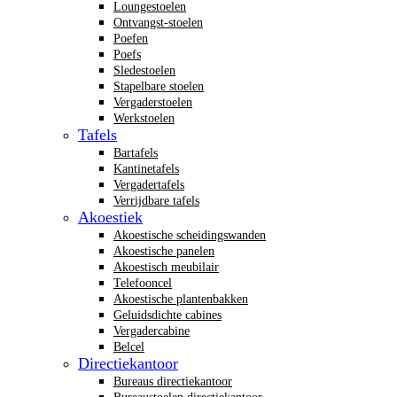
Loungestoelen
Ontvangst-stoelen
Poefen
Poefs
Sledestoelen
Stapelbare stoelen
Vergaderstoelen
Werkstoelen
Tafels
Bartafels
Kantinetafels
Vergadertafels
Verrijdbare tafels
Akoestiek
Akoestische scheidingswanden
Akoestische panelen
Akoestisch meubilair
Telefooncel
Akoestische plantenbakken
Geluidsdichte cabines
Vergadercabine
Belcel
Directiekantoor
Bureaus directiekantoor