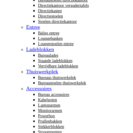
Bureaustoelen directiekantoor
Directiekantoor vergadertafels
Directiekasten
Directiestoelen
Stoelen directiekantoor
Entree
Balies entree
Loungebanken
Loungestoelen entree
Ladeblokken
Bureaulades
Staande ladeblokken
Verrijdbare ladeblokken
Thuiswerkplek
Bureaus thuiswerkplek
Bureaustoelen thuiswerkplek
Accessoires
Bureau accessoires
Kabelgoten
Laptoparmen
Monitorarmen
Powerbox
Prullenbakken
Stekkerblokken
Stroompunten