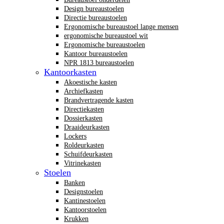
Design bureaustoelen
Directie bureaustoelen
Ergonomische bureaustoel lange mensen
ergonomische bureaustoel wit
Ergonomische bureaustoelen
Kantoor bureaustoelen
NPR 1813 bureaustoelen
Kantoorkasten
Akoestische kasten
Archiefkasten
Brandvertragende kasten
Directiekasten
Dossierkasten
Draaideurkasten
Lockers
Roldeurkasten
Schuifdeurkasten
Vitrinekasten
Stoelen
Banken
Designstoelen
Kantinestoelen
Kantoorstoelen
Krukken