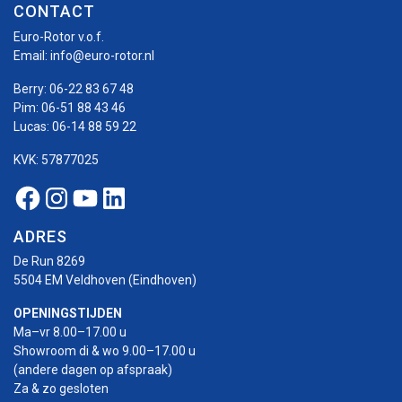
CONTACT
Euro-Rotor v.o.f.
Email:
info@euro-rotor.nl
Berry:
06-22 83 67 48
Pim:
06-51 88 43 46
Lucas:
06-14 88 59 22
KVK: 57877025
Facebook Euro-rotor
Instagram Euro-rotor
Youtube Euro-rotor
Linkedin Euro-rotor
ADRES
De Run 8269
5504 EM Veldhoven (Eindhoven)
OPENINGSTIJDEN
Ma–vr 8.00–17.00 u
Showroom di & wo 9.00–17.00 u
(andere dagen op afspraak)
Za & zo gesloten