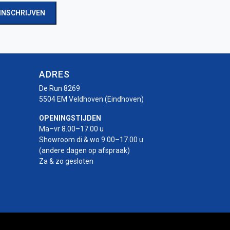
INSCHRIJVEN
ADRES
De Run 8269
5504 EM Veldhoven (Eindhoven)
OPENINGSTIJDEN
Ma–vr 8.00–17.00 u
Showroom di & wo 9.00–17.00 u
(andere dagen op afspraak)
Za & zo gesloten
r
rotor
-rotor
uro-rotor