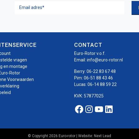
Email
adres
(Vereist)
NTENSERVICE
CONTACT
ccount
Euro-Rotor v.o.f.
estelde vragen
Email:
info@euro-rotor.nl
ng en montage
Berry:
06-22 83 67 48
Euro-Rotor
Pim:
06-51 88 43 46
ene Voorwaarden
Lucas:
06-14 88 59 22
verklaring
beleid
KVK: 57877025
Facebook Euro-roto
Instagram Euro-
Youtube Euro
Linkedin E
© Copyright 2026 Euro-rotor | Website:
Next Lead