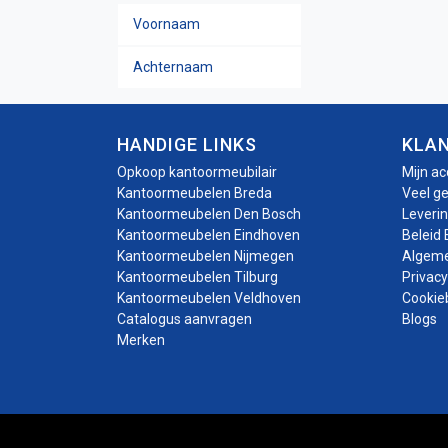
Voornaam
Naam
Achternaam
HANDIGE LINKS
KLA
Opkoop kantoormeubilair
Mijn a
Kantoormeubelen Breda
Veel g
Kantoormeubelen Den Bosch
Leveri
Kantoormeubelen Eindhoven
Beleid 
Kantoormeubelen Nijmegen
Algem
Kantoormeubelen Tilburg
Privacy
Kantoormeubelen Veldhoven
Cookie
Catalogus aanvragen
Blogs
Merken