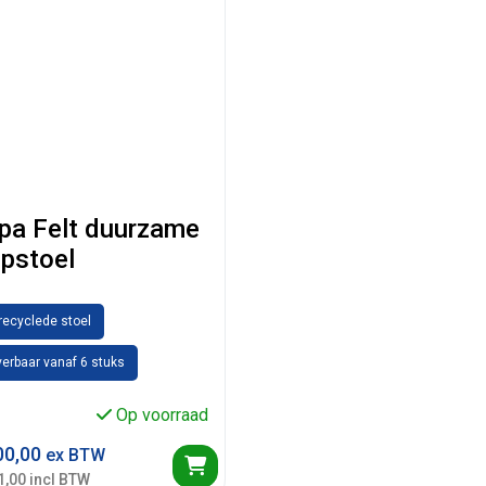
pa Felt duurzame
ipstoel
recyclede stoel
erbaar vanaf 6 stuks
Op voorraad
0,00
ex BTW
1,00 incl BTW