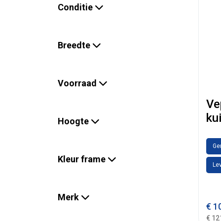
Conditie
Breedte
Voorraad
Ve
ku
Hoogte
Ge
Kleur frame
Lev
Merk
€
10
€ 12