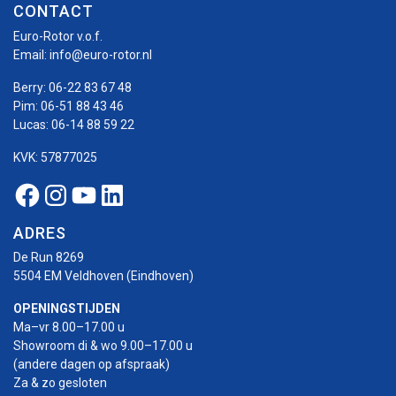
CONTACT
Euro-Rotor v.o.f.
Email:
info@euro-rotor.nl
Berry:
06-22 83 67 48
Pim:
06-51 88 43 46
Lucas:
06-14 88 59 22
KVK: 57877025
Facebook Euro-rotor
Instagram Euro-rotor
Youtube Euro-rotor
Linkedin Euro-rotor
ADRES
De Run 8269
5504 EM Veldhoven (Eindhoven)
OPENINGSTIJDEN
Ma–vr 8.00–17.00 u
Showroom di & wo 9.00–17.00 u
(andere dagen op afspraak)
Za & zo gesloten