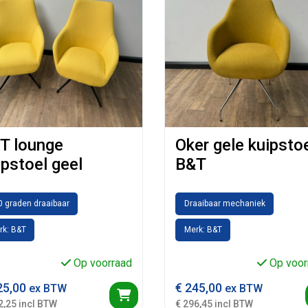
T lounge
Oker gele kuipsto
ipstoel geel
B&T
0 graden draaibaar
Draaibaar mechaniek
rk: B&T
Merk: B&T
Op voorraad
Op voor
5,00
€
245,00
ex BTW
ex BTW
2,25 incl BTW
€ 296,45 incl BTW