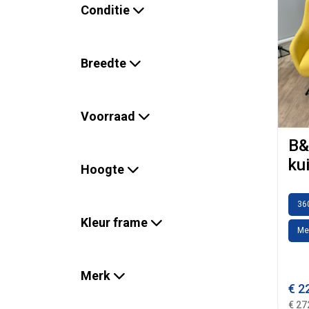
Conditie
Breedte
Voorraad
B&
ku
Hoogte
36
Kleur frame
Me
Merk
€
22
€ 27