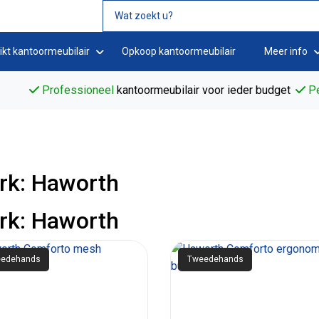
ikt kantoormeubilair
Opkoop kantoormeubilair
Meer info
Professioneel
kantoormeubilair voor ieder budget
Pe
rk: Haworth
rk: Haworth
edehands
Tweedehands