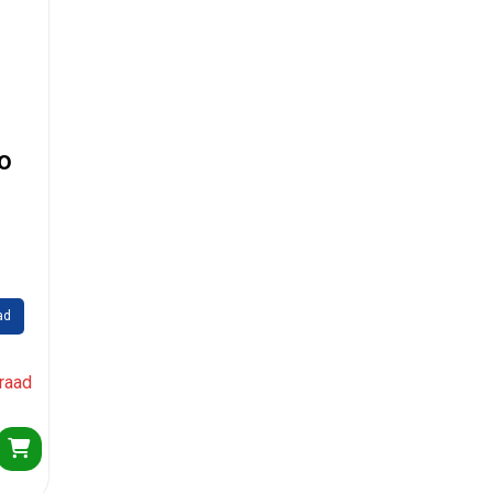
o
ad
raad