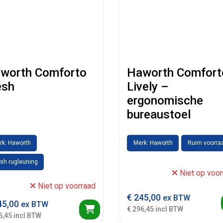
worth Comforto
Haworth Comfort
sh
Lively –
ergonomische
bureaustoel
rk: Haworth
Merk: Haworth
Ruim voorra
sh rugleuning
Niet op voor
Niet op voorraad
€
245,00
ex BTW
5,00
ex BTW
€ 296,45 incl BTW
6,45 incl BTW