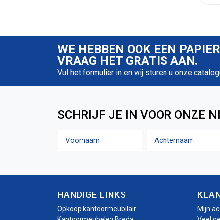
WE HEBBEN OOK EEN PAPIE
VRAAG HET GRATIS AAN.
Vul het formulier in en wij sturen u onze catalog
SCHRIJF JE IN VOOR ONZE N
Naam
Voornaam
Achternaam
HANDIGE LINKS
KLA
Opkoop kantoormeubilair
Mijn a
Kantoormeubelen Breda
Veel g