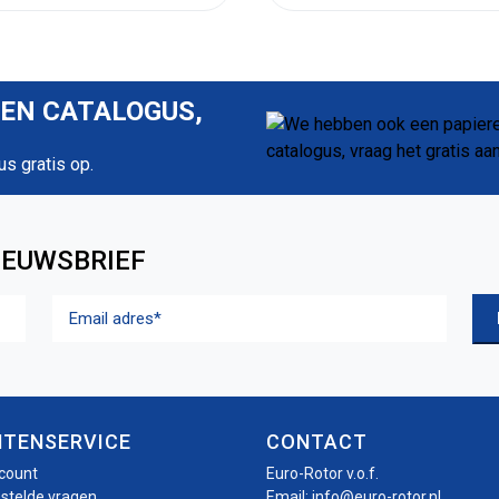
REN CATALOGUS,
us gratis op.
IEUWSBRIEF
Email
adres
(Vereist)
NTENSERVICE
CONTACT
ccount
Euro-Rotor v.o.f.
estelde vragen
Email:
info@euro-rotor.nl