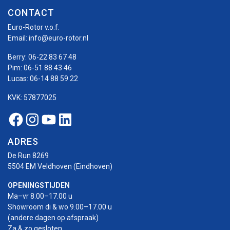
CONTACT
Euro-Rotor v.o.f.
Email:
info@euro-rotor.nl
Berry:
06-22 83 67 48
Pim:
06-51 88 43 46
Lucas:
06-14 88 59 22
KVK: 57877025
Facebook Euro-rotor
Instagram Euro-rotor
Youtube Euro-rotor
Linkedin Euro-rotor
ADRES
De Run 8269
5504 EM Veldhoven (Eindhoven)
OPENINGSTIJDEN
Ma–vr 8.00–17.00 u
Showroom di & wo 9.00–17.00 u
(andere dagen op afspraak)
Za & zo gesloten