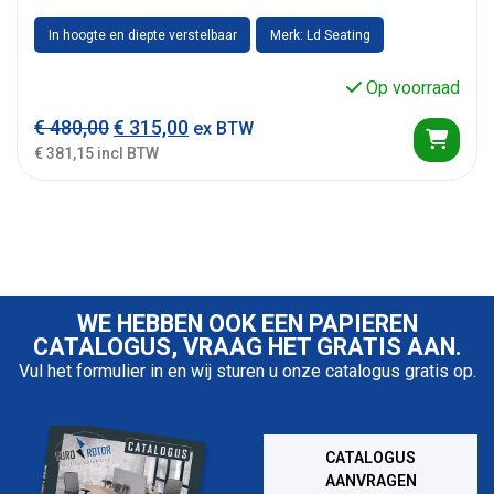
In hoogte en diepte verstelbaar
Merk: Ld Seating
Op voorraad
Oorspronkelijke prijs was: € 480,00.
Huidige prijs is: € 315,00.
€
480,00
€
315,00
ex BTW
€ 381,15 incl BTW
WE HEBBEN OOK EEN PAPIEREN
CATALOGUS, VRAAG HET GRATIS AAN.
Vul het formulier in en wij sturen u onze catalogus gratis op.
CATALOGUS
AANVRAGEN