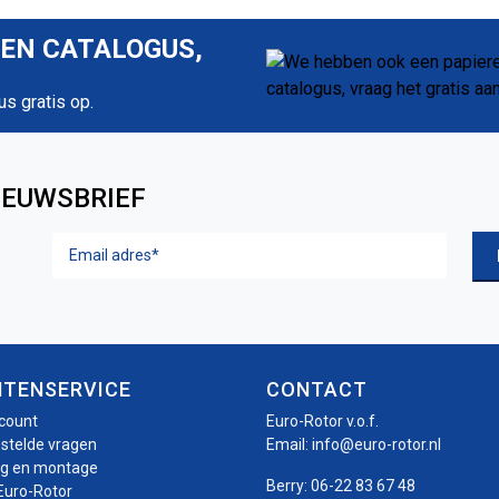
REN CATALOGUS,
us gratis op.
IEUWSBRIEF
Email
adres
(Vereist)
NTENSERVICE
CONTACT
ccount
Euro-Rotor v.o.f.
estelde vragen
Email:
info@euro-rotor.nl
ng en montage
Berry:
06-22 83 67 48
Euro-Rotor