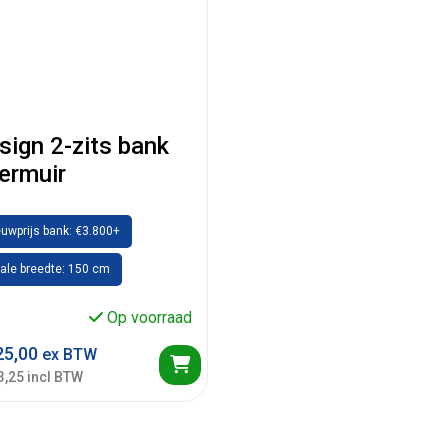
sign 2-zits bank
lermuir
uwprijs bank: €3.800+
ale breedte: 150 cm
Op voorraad
5,00
ex BTW
3,25 incl BTW