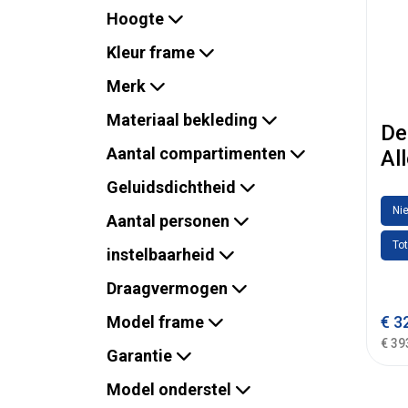
Hoogte
Kleur frame
Merk
Materiaal bekleding
De
Aantal compartimenten
Al
Geluidsdichtheid
Nie
Aantal personen
Tot
instelbaarheid
Draagvermogen
Model frame
€
32
€ 39
Garantie
Model onderstel