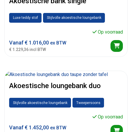
Akoestische bank single
Luxe teddy stof
Stijlvolle akoestische loungebank
Op voorraad
Vanaf
€
1.016,00
ex BTW
€ 1.229,36 incl BTW
Akoestische loungebank duo
Stijlvolle akoestische loungebank
Tweepersoons
Op voorraad
Vanaf
€
1.452,00
ex BTW