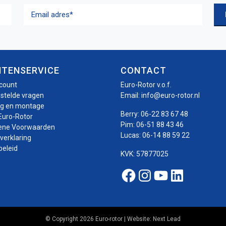
Email
adres
(Vereist)
NTENSERVICE
CONTACT
ccount
Euro-Rotor v.o.f.
estelde vragen
Email:
info@euro-rotor.nl
ng en montage
Berry:
06-22 83 67 48
Euro-Rotor
Pim:
06-51 88 43 46
ene Voorwaarden
Lucas:
06-14 88 59 22
verklaring
beleid
KVK: 57877025
Facebook Euro-roto
Instagram Euro-
Youtube Euro
Linkedin E
© Copyright 2026 Euro-rotor | Website:
Next Lead