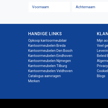
Naam
Voornaam
Achternaam
HANDIGE LINKS
KLA
Opkoop kantoormeubilair
Mijn a
Kantoormeubelen Breda
Veel g
Kantoormeubelen Den Bosch
Leveri
Kantoormeubelen Eindhoven
Beleid 
Kantoormeubelen Nijmegen
Algem
Kantoormeubelen Tilburg
Privacy
Kantoormeubelen Veldhoven
Cookie
Catalogus aanvragen
Blogs
Merken