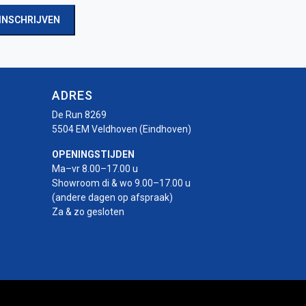
INSCHRIJVEN
ADRES
De Run 8269
5504 EM Veldhoven (Eindhoven)
OPENINGSTIJDEN
Ma–vr 8.00–17.00 u
Showroom di & wo 9.00–17.00 u
(andere dagen op afspraak)
Za & zo gesloten
r
rotor
-rotor
uro-rotor