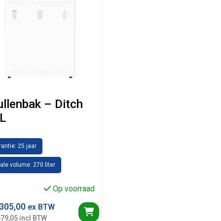
ullenbak – Ditch
L
antie: 25 jaar
ale volume: 270 liter
Op voorraad
305,00
ex BTW
579,05 incl BTW