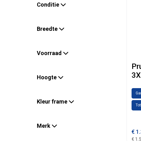
Conditie
Breedte
Voorraad
Pr
3X
Hoogte
Gar
Kleur frame
Tot
Merk
€
1.
€ 1.