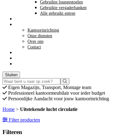
Gebruikte loungestoelen
Gebruikte vergaderbanken
Alle gebruikt entree
Opkoop kantoormeubilair
Meer info
Kantoorinrichting
Onze diensten
Over ons
Contact
Acties
winkelwagen
Winkelwagen
0
Offerte aanvragen
Sluiten
Eigen
Magazijn, Transport, Montage team
Professioneel
kantoormeubilair voor ieder budget
Persoonlijke
Aandacht voor jouw kantoorinrichting
Home
>
Uitstekende lucht circulatie
Filter producten
Filteren