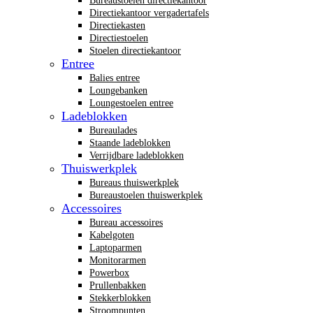
Bureaustoelen directiekantoor
Directiekantoor vergadertafels
Directiekasten
Directiestoelen
Stoelen directiekantoor
Entree
Balies entree
Loungebanken
Loungestoelen entree
Ladeblokken
Bureaulades
Staande ladeblokken
Verrijdbare ladeblokken
Thuiswerkplek
Bureaus thuiswerkplek
Bureaustoelen thuiswerkplek
Accessoires
Bureau accessoires
Kabelgoten
Laptoparmen
Monitorarmen
Powerbox
Prullenbakken
Stekkerblokken
Stroompunten