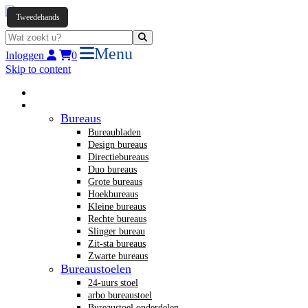
Tweedehands
Menu
Inloggen
0
Skip to content
Home
Nieuw kantoormeubilair
Bureaus
Bureaubladen
Design bureaus
Directiebureaus
Duo bureaus
Grote bureaus
Hoekbureaus
Kleine bureaus
Rechte bureaus
Slinger bureau
Zit-sta bureaus
Zwarte bureaus
Bureaustoelen
24-uurs stoel
arbo bureaustoel
Bureaustoel onderdelen