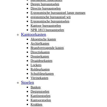
Design bureaustoelen
Directie bureaustoelen
Ergonomische bureaustoel lange mensen
ergonomische bureaustoel wit
Ergonomische bureaustoelen
Kantoor bureaustoelen
NPR 1813 bureaustoelen
Kantoorkasten
Akoestische kasten
Archiefkasten
Brandvertragende kasten
Directiekasten
Dossierkasten
Draaideurkasten
Lockers
Roldeurkasten
Schuifdeurkasten
Vitrinekasten
Stoelen
Banken
Designstoelen
Kantinestoelen
Kantoorstoelen
Krukken