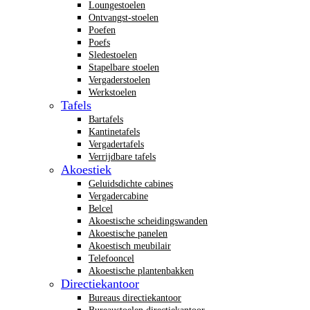
Loungestoelen
Ontvangst-stoelen
Poefen
Poefs
Sledestoelen
Stapelbare stoelen
Vergaderstoelen
Werkstoelen
Tafels
Bartafels
Kantinetafels
Vergadertafels
Verrijdbare tafels
Akoestiek
Geluidsdichte cabines
Vergadercabine
Belcel
Akoestische scheidingswanden
Akoestische panelen
Akoestisch meubilair
Telefooncel
Akoestische plantenbakken
Directiekantoor
Bureaus directiekantoor