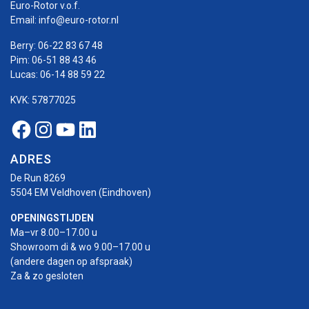
Euro-Rotor v.o.f.
Email:
info@euro-rotor.nl
Berry:
06-22 83 67 48
Pim:
06-51 88 43 46
Lucas:
06-14 88 59 22
KVK: 57877025
Facebook Euro-rotor
Instagram Euro-rotor
Youtube Euro-rotor
Linkedin Euro-rotor
ADRES
De Run 8269
5504 EM Veldhoven (Eindhoven)
OPENINGSTIJDEN
Ma–vr 8.00–17.00 u
Showroom di & wo 9.00–17.00 u
(andere dagen op afspraak)
Za & zo gesloten