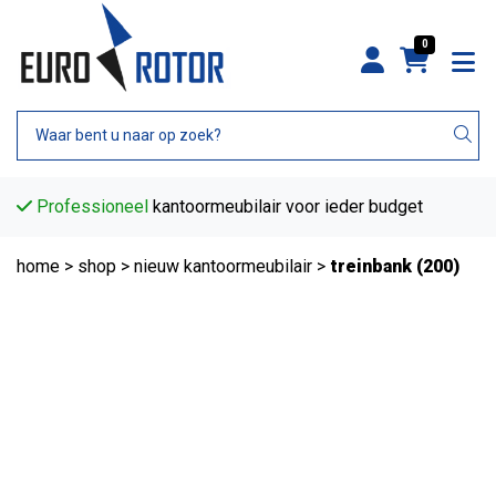
0
Professioneel
kantoormeubilair voor ieder budget
home
>
shop
>
nieuw kantoormeubilair
>
treinbank (200)
Nieuw in assortiment!