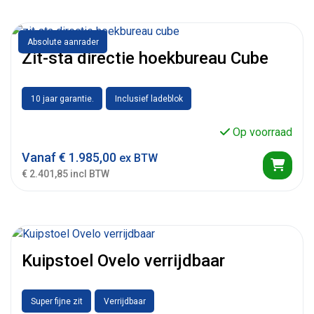
Absolute aanrader
Zit-sta directie hoekbureau Cube
10 jaar garantie.
Inclusief ladeblok
Op voorraad
Vanaf
€
1.985,00
ex BTW
€ 2.401,85 incl BTW
Kuipstoel Ovelo verrijdbaar
Super fijne zit
Verrijdbaar