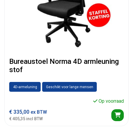
Bureaustoel Norma 4D armleuning
stof
4D-armeluning
Geschikt voor lange mensen
Op voorraad
€
335,00
ex BTW
€ 405,35 incl BTW