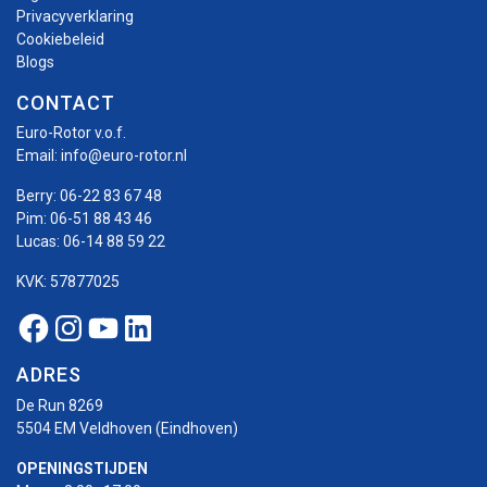
Privacyverklaring
Cookiebeleid
Blogs
CONTACT
Euro-Rotor v.o.f.
Email:
info@euro-rotor.nl
Berry:
06-22 83 67 48
Pim:
06-51 88 43 46
Lucas:
06-14 88 59 22
KVK: 57877025
Facebook Euro-rotor
Instagram Euro-rotor
Youtube Euro-rotor
Linkedin Euro-rotor
ADRES
De Run 8269
5504 EM Veldhoven (Eindhoven)
OPENINGSTIJDEN