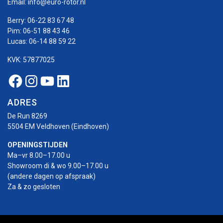
Email:
info@euro-rotor.nl
Berry:
06-22 83 67 48
Pim:
06-51 88 43 46
Lucas:
06-14 88 59 22
KVK: 57877025
Facebook Euro-rotor
Instagram Euro-rotor
Youtube Euro-rotor
Linkedin Euro-rotor
ADRES
De Run 8269
5504 EM Veldhoven (Eindhoven)
OPENINGSTIJDEN
Ma–vr 8.00–17.00 u
Showroom di & wo 9.00–17.00 u
(andere dagen op afspraak)
Za & zo gesloten