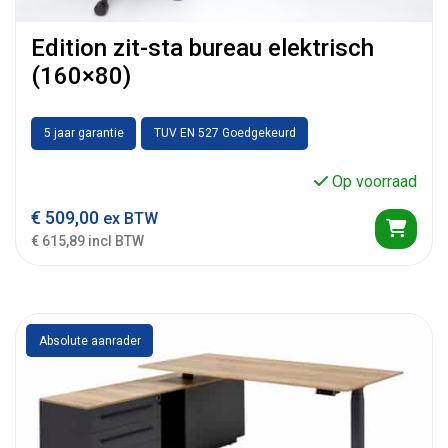
Edition zit-sta bureau elektrisch
(160×80)
5 jaar garantie
TUV EN 527 Goedgekeurd
Op voorraad
€
509,00
ex BTW
€ 615,89 incl BTW
Absolute aanrader