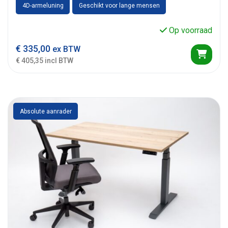
4D-armeluning
Geschikt voor lange mensen
Op voorraad
€
335,00
ex BTW
€ 405,35 incl BTW
Absolute aanrader