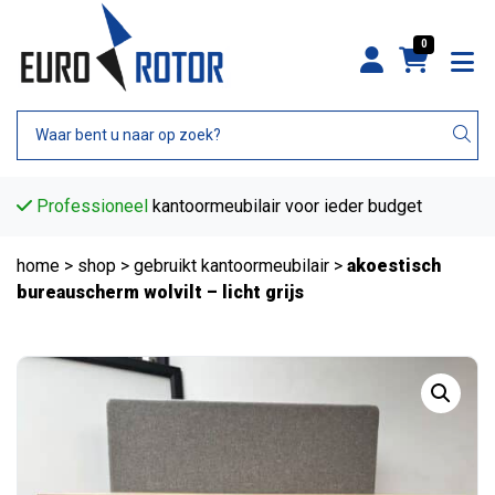
0
Professioneel
kantoormeubilair voor ieder budget
home
>
shop
>
gebruikt kantoormeubilair
>
akoestisch
bureauscherm wolvilt – licht grijs
B-keus