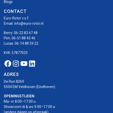
Blogs
CONTACT
Euro-Rotor v.o.f.
Email:
info@euro-rotor.nl
Berry:
06-22 83 67 48
Pim:
06-51 88 43 46
Lucas:
06-14 88 59 22
KVK: 57877025
Facebook Euro-rotor
Instagram Euro-rotor
Youtube Euro-rotor
Linkedin Euro-rotor
ADRES
De Run 8269
5504 EM Veldhoven (Eindhoven)
OPENINGSTIJDEN
Ma–vr 8.00–17.00 u
Showroom di & wo 9.00–17.00 u
(andere dagen op afspraak)