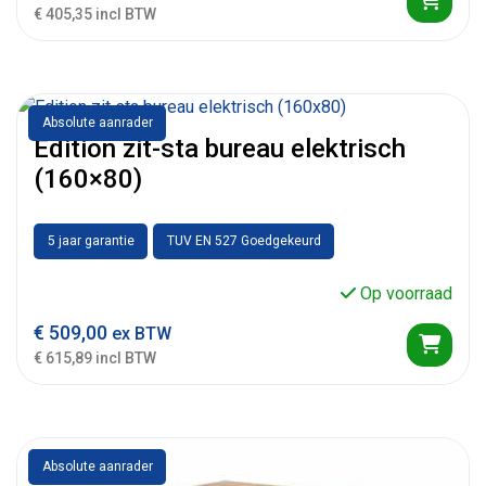
€ 405,35 incl BTW
Absolute aanrader
Edition zit-sta bureau elektrisch
(160×80)
5 jaar garantie
TUV EN 527 Goedgekeurd
Op voorraad
€
509,00
ex BTW
€ 615,89 incl BTW
Absolute aanrader