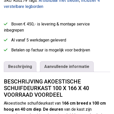
SKU:
K00279
Tags:
Afsluitbaar met sleutel
,
Inclusief 4
verstelbare legborden
Boven € 450,- is levering & montage service
inbegrepen
Al vanaf 5 werkdagen geleverd
Betalen op factuur is mogelijk voor bedrijven
Beschrijving
Aanvullende informatie
BESCHRIJVING AKOESTISCHE
SCHUIFDEURKAST 100 X 166 X 40
VOORRAAD VOORDEEL
Akoestische schuifdeurkast van
166 cm breed x 100 cm
hoog en 40 cm diep
.
De deuren
van de kast zijn