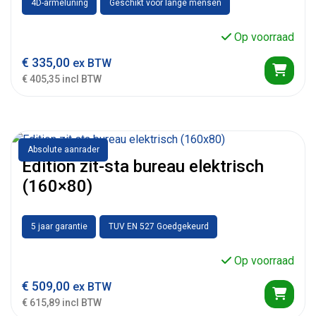
4D-armeluning
Geschikt voor lange mensen
Op voorraad
€
335,00
ex BTW
€ 405,35 incl BTW
Absolute aanrader
Edition zit-sta bureau elektrisch
(160×80)
5 jaar garantie
TUV EN 527 Goedgekeurd
Op voorraad
€
509,00
ex BTW
€ 615,89 incl BTW