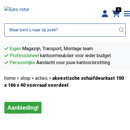
0
Eigen
Magazijn, Transport, Montage team
Professioneel
kantoormeubilair voor ieder budget
Persoonlijke
Aandacht voor jouw kantoorinrichting
home
>
shop
>
acties
>
akoestische schuifdeurkast 100
x 166 x 40 voorraad voordeel
Aanbieding!
B-keus