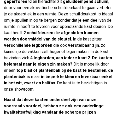
geperforeerd
en hierachter zit
geluiddempend schuim
,
door voor een akoestische schuifdeurkast te gaan verbeter
je de akoestiek in een ruimte. Deze schuifdeurkast is ideaal
om je spullen in op te bergen zonder dat je een deel van de
ruimte in hoeft te leveren voor openslaande kast deuren. De
kast heeft
2 schuifdeuren
die
afgesloten kunnen
worden doormiddel van de sleutel
. In de kast zitten
verschillende legborden
die ook
verstelbaar zijn
, zo
kunnen je de vakken zelf hoger of lager maken. In de kast
bevinden zich
4 legborden
,
aan iedere kant 2
.
De kasten
helemaal naar je eigen zin maken?
Dit is mogelijk door
er een
top blad
of plantenbak bij de kast te bestellen
,
de
plantenbak
is maar
in beperkte kleuren leverbaar enkel
in het wit, zwart en halifax
. De kast is te bezichtigen in
onze showroom.
Naast dat deze kasten onderdeel zijn van onze
voorraad voordeel, hebben ze ook een onderlinge
kwaliteitsafwijking vandaar de scherpe prijzen