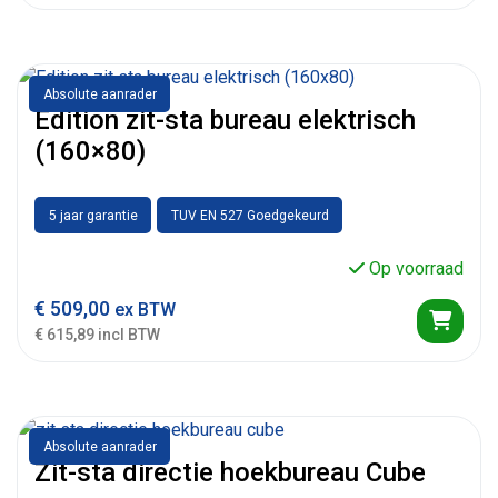
Absolute aanrader
Edition zit-sta bureau elektrisch
(160×80)
5 jaar garantie
TUV EN 527 Goedgekeurd
Op voorraad
€
509,00
ex BTW
€ 615,89 incl BTW
Absolute aanrader
Zit-sta directie hoekbureau Cube