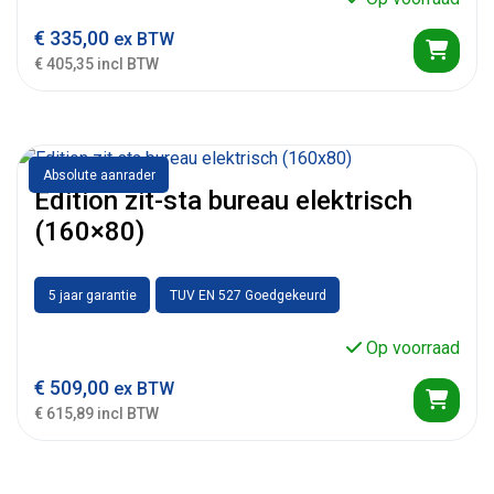
€
335,00
ex BTW
€ 405,35 incl BTW
Absolute aanrader
Edition zit-sta bureau elektrisch
(160×80)
5 jaar garantie
TUV EN 527 Goedgekeurd
Op voorraad
€
509,00
ex BTW
€ 615,89 incl BTW