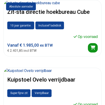
Absolute aanrader
Zit-sta directie hoekbureau Cube
10 jaar garantie.
Inclusief ladeblok
Op voorraad
Vanaf
€
1.985,00
ex BTW
€ 2.401,85 incl BTW
Kuipstoel Ovelo verrijdbaar
Super fijne zit
Verrijdbaar
Op voorraad