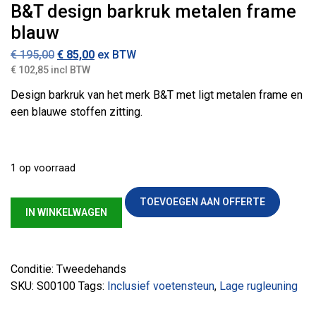
B&T design barkruk metalen frame
blauw
Oorspronkelijke prijs was: € 195,00.
Huidige prijs is: € 85,00.
€
195,00
€
85,00
ex BTW
€ 102,85 incl BTW
Design barkruk van het merk B&T met ligt metalen frame en
een blauwe stoffen zitting.
1 op voorraad
B&T design barkruk metalen frame blauw aantal
TOEVOEGEN AAN OFFERTE
IN WINKELWAGEN
Conditie: Tweedehands
SKU:
S00100
Tags:
Inclusief voetensteun
,
Lage rugleuning