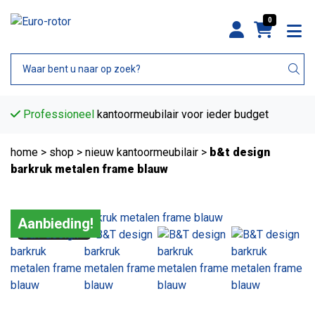
0
Professioneel
kantoormeubilair voor ieder budget
home
>
shop
>
nieuw kantoormeubilair
>
b&t design
barkruk metalen frame blauw
Aanbieding!
Tweedehands