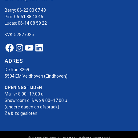
Berry:
06-22 83 67 48
Pim:
06-51 88 43 46
Lucas:
06-14 88 59 22
KVK: 57877025
Facebook Euro-rotor
Instagram Euro-rotor
Youtube Euro-rotor
Linkedin Euro-rotor
ADRES
De Run 8269
5504 EM Veldhoven (Eindhoven)
OPENINGSTIJDEN
Ma–vr 8.00–17.00 u
Showroom di & wo 9.00–17.00 u
(andere dagen op afspraak)
Za & zo gesloten