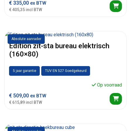
€
335,00
ex BTW
€ 405,35 incl BTW
Absolute aanrader
Edition zit-sta bureau elektrisch
(160×80)
5 jaar garantie
TUV EN 527 Goedgekeurd
Op voorraad
€
509,00
ex BTW
€ 615,89 incl BTW