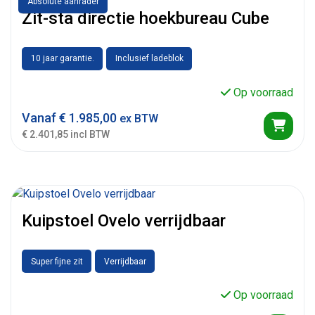
Absolute aanrader
Zit-sta directie hoekbureau Cube
10 jaar garantie.
Inclusief ladeblok
Op voorraad
Vanaf
€
1.985,00
ex BTW
€ 2.401,85 incl BTW
Kuipstoel Ovelo verrijdbaar
Super fijne zit
Verrijdbaar
Op voorraad