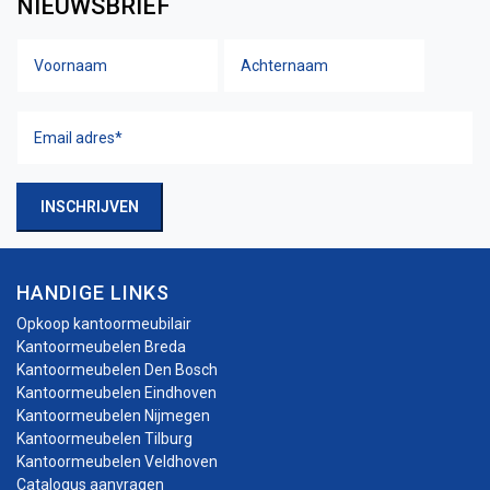
NIEUWSBRIEF
Voornaam
Achtern
Naam
Email
adres
(Vereist)
INSCHRIJVEN
HANDIGE LINKS
Opkoop kantoormeubilair
Kantoormeubelen Breda
Kantoormeubelen Den Bosch
Kantoormeubelen Eindhoven
Kantoormeubelen Nijmegen
Kantoormeubelen Tilburg
Kantoormeubelen Veldhoven
Catalogus aanvragen