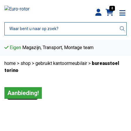
0
Eigen
Magazijn, Transport, Montage team
home
>
shop
>
gebruikt kantoormeubilair
>
bureaustoel
torino
Aanbieding!
Tweedehands