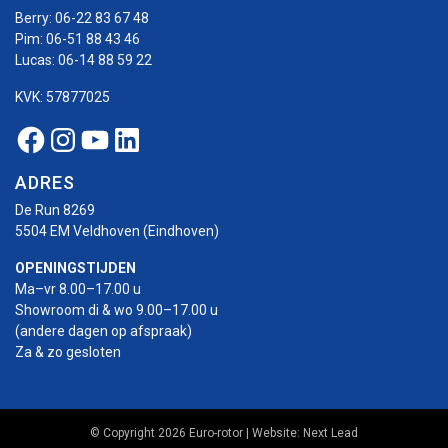
Berry:
06-22 83 67 48
Pim:
06-51 88 43 46
Lucas:
06-14 88 59 22
KVK: 57877025
Facebook Euro-rotor
Instagram Euro-rotor
Youtube Euro-rotor
Linkedin Euro-rotor
ADRES
De Run 8269
5504 EM Veldhoven (Eindhoven)
OPENINGSTIJDEN
Ma–vr 8.00–17.00 u
Showroom di & wo 9.00–17.00 u
(andere dagen op afspraak)
Za & zo gesloten
© Copyright 2026 Euro-rotor | Website:
Next Lead