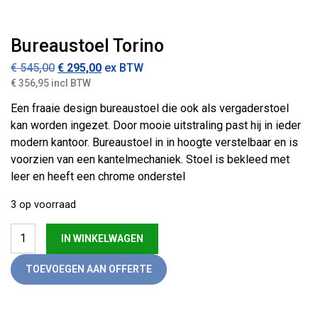
Bureaustoel Torino
Oorspronkelijke prijs was: € 545,00.
Huidige prijs is: € 295,00.
€
545,00
€
295,00
ex BTW
€ 356,95 incl BTW
Een fraaie design bureaustoel die ook als vergaderstoel
kan worden ingezet. Door mooie uitstraling past hij in ieder
modern kantoor. Bureaustoel in in hoogte verstelbaar en is
voorzien van een kantelmechaniek. Stoel is bekleed met
leer en heeft een chrome onderstel
3 op voorraad
Bureaustoel Torino aantal
IN WINKELWAGEN
TOEVOEGEN AAN OFFERTE