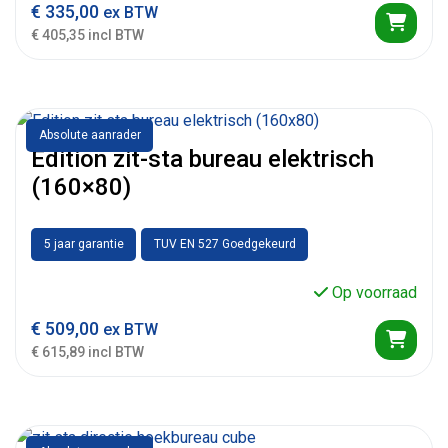
€
335,00
ex BTW
€ 405,35 incl BTW
Absolute aanrader
Edition zit-sta bureau elektrisch
(160×80)
5 jaar garantie
TUV EN 527 Goedgekeurd
Op voorraad
€
509,00
ex BTW
€ 615,89 incl BTW