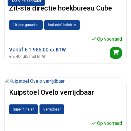
Absolute aanrader
Zit-sta directie hoekbureau Cube
10 jaar garantie.
Inclusief ladeblok
Op voorraad
Vanaf
€
1.985,00
ex BTW
€ 2.401,85 incl BTW
Kuipstoel Ovelo verrijdbaar
Super fijne zit
Verrijdbaar
Op voorraad