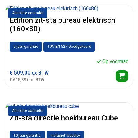
Absolute aanrader
Edition zit-sta bureau elektrisch
(160×80)
5 jaar garantie
TUV EN 527 Goedgekeurd
Op voorraad
€
509,00
ex BTW
€ 615,89 incl BTW
Absolute aanrader
Zit-sta directie hoekbureau Cube
10 jaar garantie.
Inclusief ladeblok