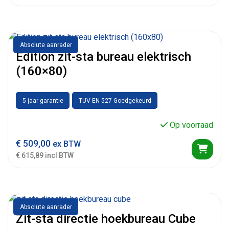
Absolute aanrader
Edition zit-sta bureau elektrisch
(160×80)
5 jaar garantie
TUV EN 527 Goedgekeurd
Op voorraad
€
509,00
ex BTW
€ 615,89 incl BTW
Absolute aanrader
Zit-sta directie hoekbureau Cube