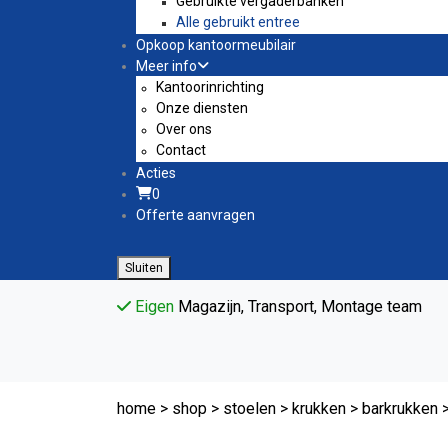
Gebruikte vergaderbanken
Alle gebruikt entree
Opkoop kantoormeubilair
Meer info
Kantoorinrichting
Onze diensten
Over ons
Contact
Acties
winkelwagen
0
Offerte aanvragen
Sluiten
Eigen
Magazijn, Transport, Montage team
home
>
shop
>
stoelen
>
krukken
>
barkrukken