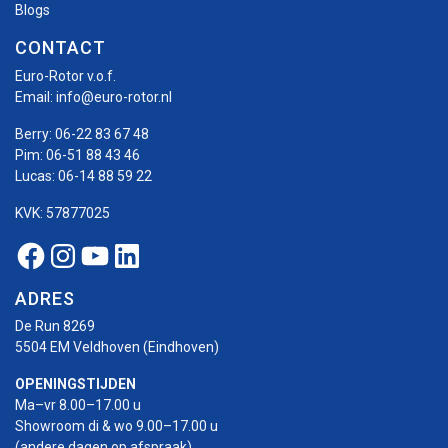
Blogs
CONTACT
Euro-Rotor v.o.f.
Email:
info@euro-rotor.nl
Berry:
06-22 83 67 48
Pim:
06-51 88 43 46
Lucas:
06-14 88 59 22
KVK: 57877025
Facebook Euro-rotor
Instagram Euro-rotor
Youtube Euro-rotor
Linkedin Euro-rotor
ADRES
De Run 8269
5504 EM Veldhoven (Eindhoven)
OPENINGSTIJDEN
Ma–vr 8.00–17.00 u
Showroom di & wo 9.00–17.00 u
(andere dagen op afspraak)