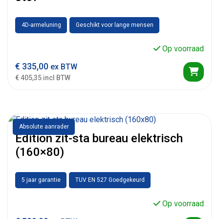
4D-armeluning
Geschikt voor lange mensen
Op voorraad
€
335,00
ex BTW
€ 405,35 incl BTW
Absolute aanrader
Edition zit-sta bureau elektrisch
(160×80)
5 jaar garantie
TUV EN 527 Goedgekeurd
Op voorraad