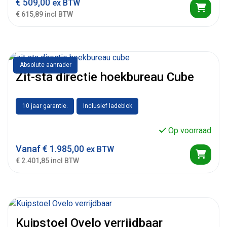
€
509,00
ex BTW
€ 615,89 incl BTW
Absolute aanrader
Zit-sta directie hoekbureau Cube
10 jaar garantie.
Inclusief ladeblok
Op voorraad
Vanaf
€
1.985,00
ex BTW
€ 2.401,85 incl BTW
Kuipstoel Ovelo verrijdbaar