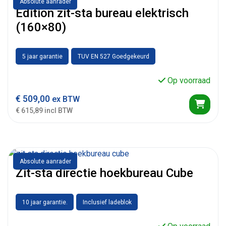
Absolute aanrader
Edition zit-sta bureau elektrisch
(160×80)
5 jaar garantie
TUV EN 527 Goedgekeurd
Op voorraad
€
509,00
ex BTW
€ 615,89 incl BTW
Absolute aanrader
Zit-sta directie hoekbureau Cube
10 jaar garantie.
Inclusief ladeblok