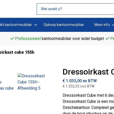
ikt kantoormeubilair
Opkoop kantoormeubilair
Meer info
Professioneel
kantoormeubilair voor ieder budget
Pe
oirkast cube 155h
Dressoirkast
€
1.035,00
ex BTW
€ 1.252,35 incl BTW
Dressoirkast Cube met 6 deur
Dressoirkast Cube is een mo
Directiekantoor. Compleet g
door de hout structuur op de