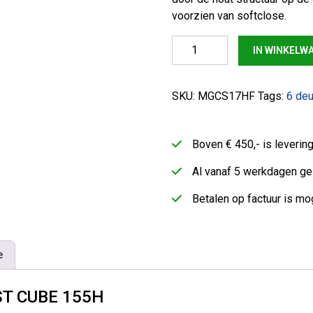
voorzien van softclose.
Dressoirkast Cube 155H aan
IN WINKELW
SKU:
MGCS17HF
Tags:
6 de
Boven € 450,- is leveri
Al vanaf 5 werkdagen ge
Betalen op factuur is mog
e
T CUBE 155H