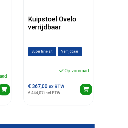
Kuipstoel Ovelo
verrijdbaar
Super fijne zit
Verrijdbaar
Op voorraad
aad
€
367,00
ex BTW
€ 444,07 incl BTW