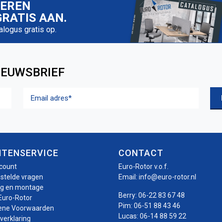
IEREN
RATIS AAN.
talogus gratis op.
IEUWSBRIEF
Email
adres
(Vereist)
NTENSERVICE
CONTACT
ccount
Euro-Rotor v.o.f.
estelde vragen
Email:
info@euro-rotor.nl
ng en montage
Berry:
06-22 83 67 48
Euro-Rotor
Pim:
06-51 88 43 46
ene Voorwaarden
Lucas:
06-14 88 59 22
verklaring