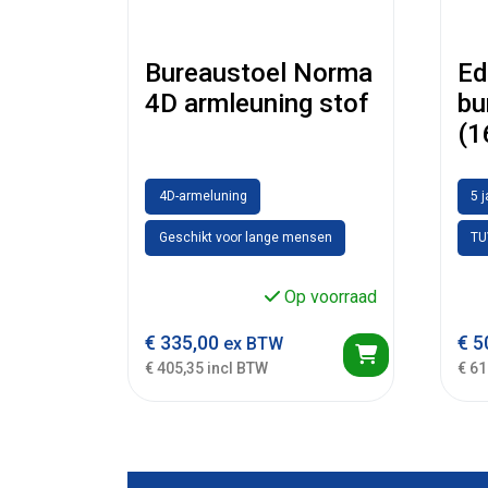
Bureaustoel Norma
Ed
4D armleuning stof
bu
(1
4D-armeluning
5 
Geschikt voor lange mensen
TU
Op voorraad
€
335,00
€
5
ex BTW
€ 405,35 incl BTW
€ 61