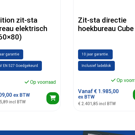
ition zit-sta
Zit-sta directie
reau elektrisch
hoekbureau Cube
60×80)
jaar garantie
10 jaar garantie.
V EN 527 Goedgekeurd
Inclusief ladeblok
Op voorr
Op voorraad
Vanaf
€
1.985,00
09,00
ex BTW
ex BTW
5,89 incl BTW
€ 2.401,85 incl BTW