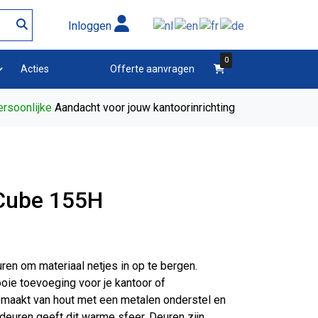
Inloggen
0
winkelwagen
Acties
Offerte aanvragen
rsoonlijke
Aandacht voor jouw kantoorinrichting
 Cube 155H
en om materiaal netjes in op te bergen.
oie toevoeging voor je kantoor of
emaakt van hout met een metalen onderstel en
 deuren geeft dit warme sfeer. Deuren zijn