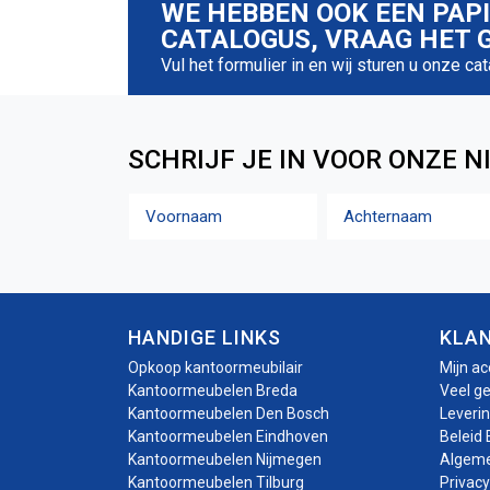
WE HEBBEN OOK EEN PAP
CATALOGUS, VRAAG HET G
Vul het formulier in en wij sturen u onze ca
SCHRIJF JE IN VOOR ONZE N
Naam
Voornaam
Achternaam
HANDIGE LINKS
KLA
Opkoop kantoormeubilair
Mijn a
Kantoormeubelen Breda
Veel g
Kantoormeubelen Den Bosch
Leveri
Kantoormeubelen Eindhoven
Beleid 
Kantoormeubelen Nijmegen
Algem
Kantoormeubelen Tilburg
Privacy