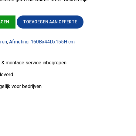
tal
AGEN
TOEVOEGEN AAN OFFERTE
uren
,
Afmeting: 160Bx44Dx155H cm
ng & montage service inbegrepen
leverd
elijk voor bedrijven