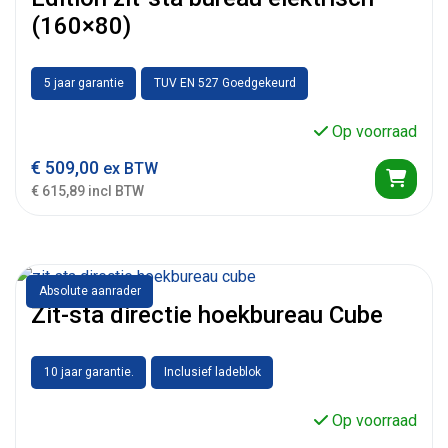
(160×80)
5 jaar garantie
TUV EN 527 Goedgekeurd
Op voorraad
€
509,00
ex BTW
€ 615,89 incl BTW
Absolute aanrader
Zit-sta directie hoekbureau Cube
10 jaar garantie.
Inclusief ladeblok
Op voorraad