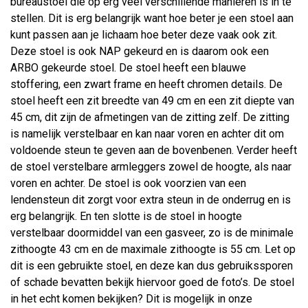
bureaustoel die op erg veel verschillende manieren is in te
stellen. Dit is erg belangrijk want hoe beter je een stoel aan
kunt passen aan je lichaam hoe beter deze vaak ook zit.
Deze stoel is ook NAP gekeurd en is daarom ook een
ARBO gekeurde stoel. De stoel heeft een blauwe
stoffering, een zwart frame en heeft chromen details. De
stoel heeft een zit breedte van 49 cm en een zit diepte van
45 cm, dit zijn de afmetingen van de zitting zelf. De zitting
is namelijk verstelbaar en kan naar voren en achter dit om
voldoende steun te geven aan de bovenbenen. Verder heeft
de stoel verstelbare armleggers zowel de hoogte, als naar
voren en achter. De stoel is ook voorzien van een
lendensteun dit zorgt voor extra steun in de onderrug en is
erg belangrijk. En ten slotte is de stoel in hoogte
verstelbaar doormiddel van een gasveer, zo is de minimale
zithoogte 43 cm en de maximale zithoogte is 55 cm. Let op
dit is een gebruikte stoel, en deze kan dus gebruikssporen
of schade bevatten bekijk hiervoor goed de foto’s. De stoel
in het echt komen bekijken? Dit is mogelijk in onze