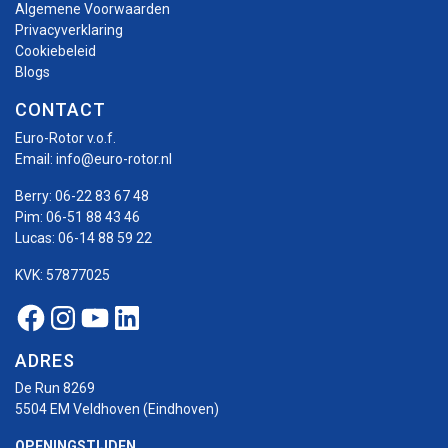
Algemene Voorwaarden
Privacyverklaring
Cookiebeleid
Blogs
CONTACT
Euro-Rotor v.o.f.
Email:
info@euro-rotor.nl
Berry:
06-22 83 67 48
Pim:
06-51 88 43 46
Lucas:
06-14 88 59 22
KVK: 57877025
Facebook Euro-rotor
Instagram Euro-rotor
Youtube Euro-rotor
Linkedin Euro-rotor
ADRES
De Run 8269
5504 EM Veldhoven (Eindhoven)
OPENINGSTIJDEN