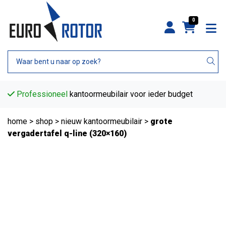
0
Professioneel
kantoormeubilair voor ieder budget
home
>
shop
>
nieuw kantoormeubilair
>
grote
vergadertafel q-line (320×160)