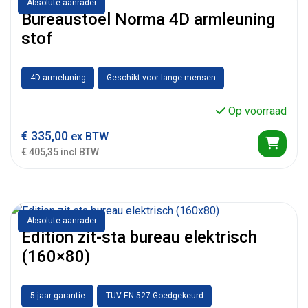
Absolute aanrader
Bureaustoel Norma 4D armleuning
stof
4D-armeluning
Geschikt voor lange mensen
Op voorraad
€
335,00
ex BTW
€ 405,35 incl BTW
Absolute aanrader
Edition zit-sta bureau elektrisch
(160×80)
5 jaar garantie
TUV EN 527 Goedgekeurd