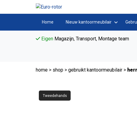
Home
Nieuw kantoormeubilair
Gebru
Eigen
Magazijn, Transport, Montage team
home
>
shop
>
gebruikt kantoormeubilair
>
her
Tweedehands