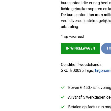
bureaustoel die er nog heel 
lichte gebruikerssporen en 
De bureaustoel
herman mill
veel diverse instelmogelijk
uitstraling.
1 op voorraad
Herman Miller (Mirra) zwart
IN WINKELWAGEN
TO
Conditie: Tweedehands
SKU:
B00035
Tags:
Ergonomi
Boven € 450,- is leveri
Al vanaf 5 werkdagen ge
Betalen op factuur is mog