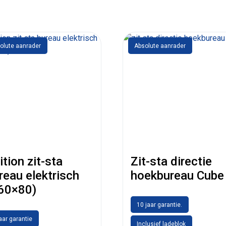
olute aanrader
Absolute aanrader
ition zit-sta
Zit-sta directie
reau elektrisch
hoekbureau Cube
60×80)
10 jaar garantie.
jaar garantie
Inclusief ladeblok