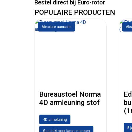
Bestel direct bij Euro-rotor
POPULAIRE PRODUCTEN
Absolute aanrader
Abs
Bureaustoel Norma
Ed
4D armleuning stof
bu
(1
4D-armeluning
5 
Geschikt voor lange mensen