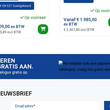
V EN 527 Goedgekeurd
Op voorr
Op voorraad
Vanaf
€
1.985,00
ex BTW
09,00
ex BTW
€ 2.401,85 incl BTW
5,89 incl BTW
IEREN
RATIS AAN.
talogus gratis op.
IEUWSBRIEF
Email
adres
(Vereist)