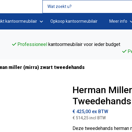
ikt kantoormeubilair
Opkoop kantoormeubilair
Meer info
Professioneel
kantoormeubilair voor ieder budget
Pe
man miller (mirra) zwart tweedehands
Herman Miller
Tweedehands
€
425,00
ex BTW
€ 514,25 incl BTW
Deze tweedehands herman mi