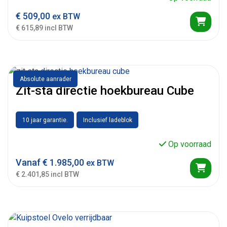
€
509,00
ex BTW
€ 615,89 incl BTW
Absolute aanrader
Zit-sta directie hoekbureau Cube
10 jaar garantie.
Inclusief ladeblok
Op voorraad
Vanaf
€
1.985,00
ex BTW
€ 2.401,85 incl BTW