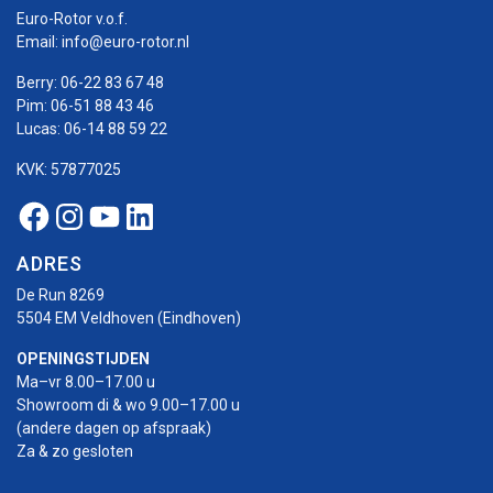
Euro-Rotor v.o.f.
Email:
info@euro-rotor.nl
Berry:
06-22 83 67 48
Pim:
06-51 88 43 46
Lucas:
06-14 88 59 22
KVK: 57877025
Facebook Euro-rotor
Instagram Euro-rotor
Youtube Euro-rotor
Linkedin Euro-rotor
ADRES
De Run 8269
5504 EM Veldhoven (Eindhoven)
OPENINGSTIJDEN
Ma–vr 8.00–17.00 u
Showroom di & wo 9.00–17.00 u
(andere dagen op afspraak)
Za & zo gesloten