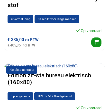
stof
4D-armeluning
Geschikt voor lange mensen
Op voorraad
€
335,00
ex BTW
€ 405,35 incl BTW
Absolute aanrader
Edition zit-sta bureau elektrisch
(160×80)
5 jaar garantie
TUV EN 527 Goedgekeurd
Op voorraad