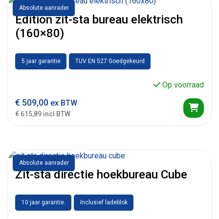
Absolute aanrader
Edition zit-sta bureau elektrisch
(160×80)
5 jaar garantie
TUV EN 527 Goedgekeurd
Op voorraad
€
509,00
ex BTW
€ 615,89 incl BTW
Absolute aanrader
Zit-sta directie hoekbureau Cube
10 jaar garantie.
Inclusief ladeblok