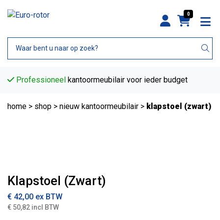
0
Professioneel
kantoormeubilair voor ieder budget
home
>
shop
>
nieuw kantoormeubilair
>
klapstoel (zwart)
Klapstoel (Zwart)
€
42,00
ex BTW
€ 50,82 incl BTW