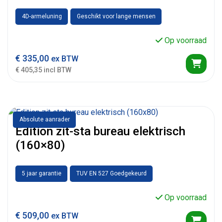
4D-armeluning
Geschikt voor lange mensen
Op voorraad
€
335,00
ex BTW
€ 405,35 incl BTW
Absolute aanrader
Edition zit-sta bureau elektrisch
(160×80)
5 jaar garantie
TUV EN 527 Goedgekeurd
Op voorraad
€
509,00
ex BTW