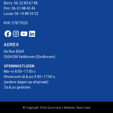
Berry:
06-22 83 67 48
Pim:
06-51 88 43 46
Lucas:
06-14 88 59 22
KVK: 57877025
Facebook Euro-rotor
Instagram Euro-rotor
Youtube Euro-rotor
Linkedin Euro-rotor
ADRES
De Run 8269
5504 EM Veldhoven (Eindhoven)
OPENINGSTIJDEN
Ma–vr 8.00–17.00 u
Showroom di & wo 9.00–17.00 u
(andere dagen op afspraak)
Za & zo gesloten
© Copyright 2026 Euro-rotor | Website:
Next Lead