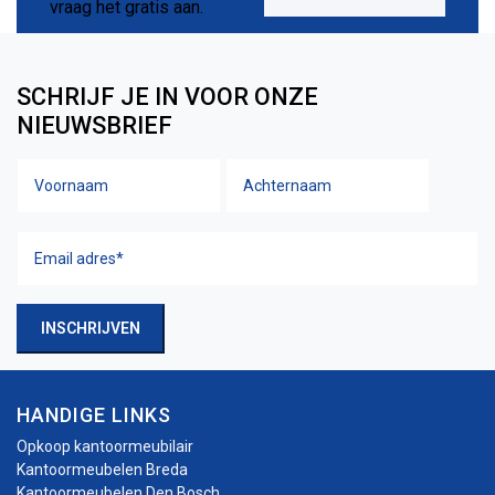
SCHRIJF JE IN VOOR ONZE
NIEUWSBRIEF
Voornaam
Achtern
Naam
Email
adres
(Vereist)
INSCHRIJVEN
HANDIGE LINKS
Opkoop kantoormeubilair
Kantoormeubelen Breda
Kantoormeubelen Den Bosch