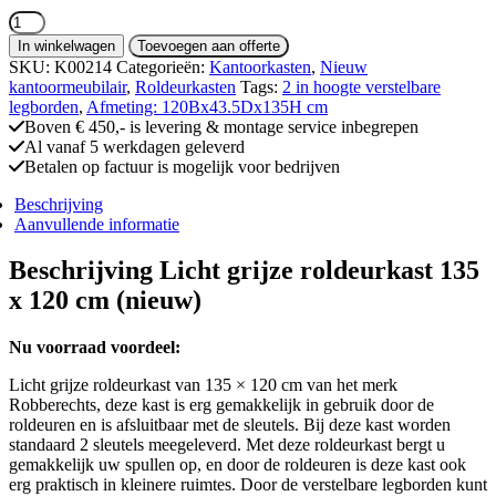
Licht
grijze
In winkelwagen
Toevoegen aan offerte
roldeurkast
SKU:
K00214
Categorieën:
Kantoorkasten
,
Nieuw
135
kantoormeubilair
,
Roldeurkasten
Tags:
2 in hoogte verstelbare
x
legborden
,
Afmeting: 120Bx43.5Dx135H cm
120
Boven € 450,- is levering & montage service inbegrepen
cm
Al vanaf 5 werkdagen geleverd
(nieuw)
Betalen op factuur is mogelijk voor bedrijven
aantal
Beschrijving
Aanvullende informatie
Beschrijving Licht grijze roldeurkast 135
x 120 cm (nieuw)
Nu voorraad voordeel:
Licht grijze roldeurkast van 135 × 120 cm van het merk
Robberechts, deze kast is erg gemakkelijk in gebruik door de
roldeuren en is afsluitbaar met de sleutels. Bij deze kast worden
standaard 2 sleutels meegeleverd. Met deze roldeurkast bergt u
gemakkelijk uw spullen op, en door de roldeuren is deze kast ook
erg praktisch in kleinere ruimtes. Door de verstelbare legborden kunt