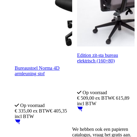
Edition zit-sta bureau
elektrisch (160×80)
Bureaustoel Norma 4D
5 jaar garantie
armleuning stof
TUV EN 527 Goedgekeurd
4D-armeluning
Op voorraad
Geschikt voor lange mensen
€
509,00
ex BTW
€ 615,89
incl BTW
Op voorraad
€
335,00
ex BTW
€ 405,35
incl BTW
We hebben ook een papieren
catalogus, vraag het gratis aan.