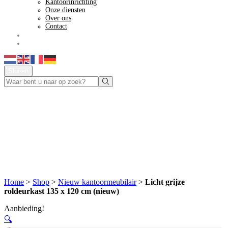
Kantoorinrichting
Onze diensten
Over ons
Contact
Acties
Offerte aanvragen
Sluiten
Home
>
Shop
>
Nieuw kantoormeubilair
>
Licht grijze
roldeurkast 135 x 120 cm (nieuw)
Aanbieding!
🔍