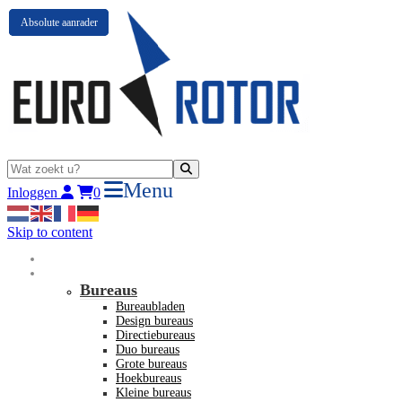
Absolute aanrader
Absolute aanrader
Absolute aanrader
Menu
Inloggen
0
Skip to content
Home
Nieuw kantoormeubilair
Bureaus
Bureaubladen
Design bureaus
Directiebureaus
Duo bureaus
Grote bureaus
Hoekbureaus
Kleine bureaus