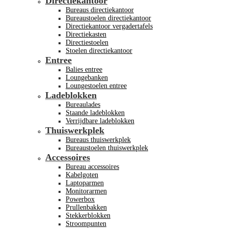
Directiekantoor
Bureaus directiekantoor
Bureaustoelen directiekantoor
Directiekantoor vergadertafels
Directiekasten
Directiestoelen
Stoelen directiekantoor
Entree
Balies entree
Loungebanken
Loungestoelen entree
Ladeblokken
Bureaulades
Staande ladeblokken
Verrijdbare ladeblokken
Thuiswerkplek
Bureaus thuiswerkplek
Bureaustoelen thuiswerkplek
Accessoires
Bureau accessoires
Kabelgoten
Laptoparmen
Monitorarmen
Powerbox
Prullenbakken
Stekkerblokken
Stroompunten