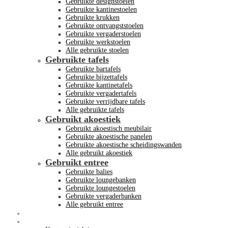
Gebruikte designstoelen
Gebruikte kantinestoelen
Gebruikte krukken
Gebruikte ontvangststoelen
Gebruikte vergaderstoelen
Gebruikte werkstoelen
Alle gebruikte stoelen
Gebruikte tafels
Gebruikte bartafels
Gebruikte bijzettafels
Gebruikte kantinetafels
Gebruikte vergadertafels
Gebruikte verrijdbare tafels
Alle gebruikte tafels
Gebruikt akoestiek
Gebruikt akoestisch meubilair
Gebruikte akoestische panelen
Gebruikte akoestische scheidingswanden
Alle gebruikt akoestiek
Gebruikt entree
Gebruikte balies
Gebruikte loungebanken
Gebruikte loungestoelen
Gebruikte vergaderbanken
Alle gebruikt entree
Opkoop kantoormeubilair
Meer info