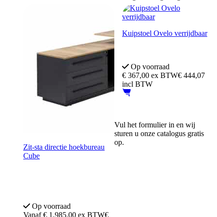
Kuipstoel Ovelo verrijdbaar
Super fijne zit
Verrijdbaar
Op voorraad
€
367,00
ex BTW
€ 444,07
incl BTW
Vul het formulier in en wij
sturen u onze catalogus gratis
op.
Zit-sta directie hoekbureau
Cube
10 jaar garantie.
Inclusief ladeblok
Op voorraad
Vanaf
€
1.985,00
ex BTW
€