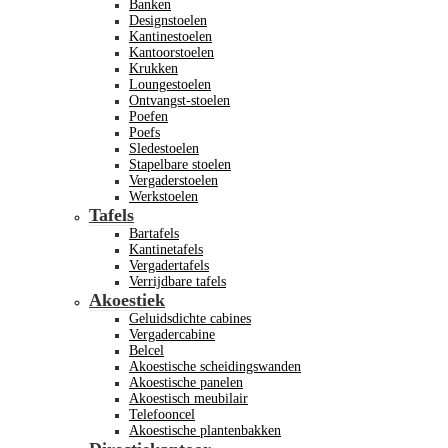
Banken
Designstoelen
Kantinestoelen
Kantoorstoelen
Krukken
Loungestoelen
Ontvangst-stoelen
Poefen
Poefs
Sledestoelen
Stapelbare stoelen
Vergaderstoelen
Werkstoelen
Tafels
Bartafels
Kantinetafels
Vergadertafels
Verrijdbare tafels
Akoestiek
Geluidsdichte cabines
Vergadercabine
Belcel
Akoestische scheidingswanden
Akoestische panelen
Akoestisch meubilair
Telefooncel
Akoestische plantenbakken