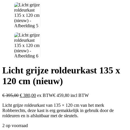
Licht grijze roldeurkast 135 x
120 cm (nieuw)
Oorspronkelijke
Huidige
€
395,00
€
380,00
ex BTW
€ 459,80 incl BTW
prijs
prijs
Licht grijze roldeurkast van 135 × 120 cm van het merk
was:
is:
Robberechts, deze kast is erg gemakkelijk in gebruik door de
€ 395,00.
€ 380,00.
roldeuren en is afsluitbaar met de sleutels.
2 op voorraad