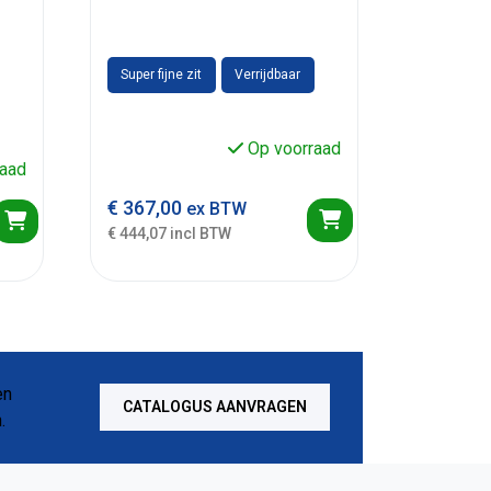
Super fijne zit
Verrijdbaar
Op voorraad
aad
€
367,00
ex BTW
€ 444,07 incl BTW
CATALOGUS AANVRAGEN