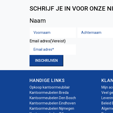
SCHRIJF JE IN VOOR ONZE N
Naam
Voornaam
Email adres
(Vereist)
INSCHRIJVEN
HANDIGE LINKS
KLA
Opkoop kantoormeubilair
Mijn a
Kantoormeubelen Breda
Veel g
Kantoormeubelen Den Bosch
Leveri
Kantoormeubelen Eindhoven
Beleid 
Kantoormeubelen Nijmegen
Algem