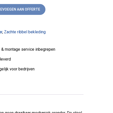
en aantal
EVOEGEN AAN OFFERTE
ar
,
Zachte ribbel bekleding
ng & montage service inbegrepen
leverd
elijk voor bedrijven
 en geen draaibaar mechaniek eronder. De stoel