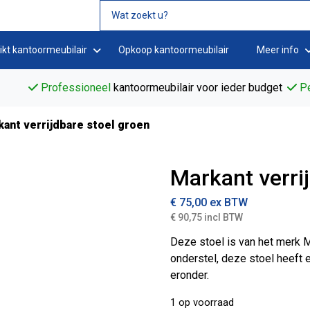
ikt kantoormeubilair
Opkoop kantoormeubilair
Meer info
Professioneel
kantoormeubilair voor ieder budget
Pe
ant verrijdbare stoel groen
Markant verri
€
75,00
ex BTW
€ 90,75 incl BTW
Deze stoel is van het merk M
onderstel, deze stoel heeft 
eronder.
1 op voorraad