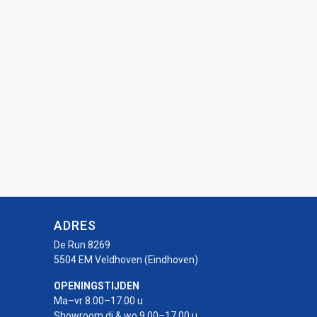
ADRES
De Run 8269
5504 EM Veldhoven (Eindhoven)
OPENINGSTIJDEN
Ma–vr 8.00–17.00 u
Showroom di & wo 9.00–17.00 u