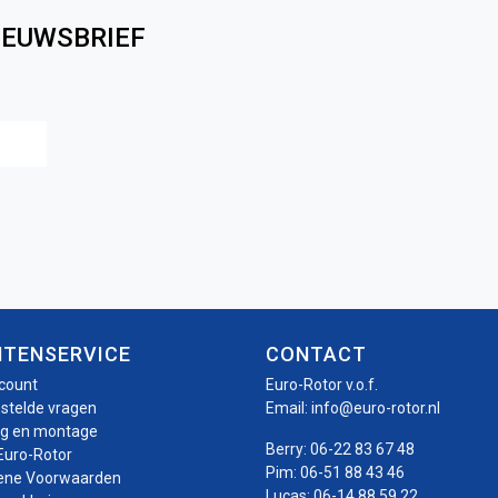
IEUWSBRIEF
Achternaam
NTENSERVICE
CONTACT
ccount
Euro-Rotor v.o.f.
estelde vragen
Email:
info@euro-rotor.nl
ng en montage
Berry:
06-22 83 67 48
Euro-Rotor
Pim:
06-51 88 43 46
ene Voorwaarden
Lucas:
06-14 88 59 22