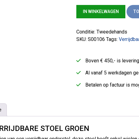
Markant verrijdbare stoel gro
IN WINKELWAGEN
TO
Conditie: Tweedehands
SKU:
S00106
Tags:
Verrijdba
Boven € 450,- is leveri
Al vanaf 5 werkdagen ge
Betalen op factuur is mog
e
RRIJDBARE STOEL GROEN
ien van een verrijdbaar onderstel, deze stoel heeft enkel wielen