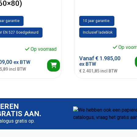
60×80)
jaar garantie
10 jaar garantie.
V EN 527 Goedgekeurd
Inclusief ladeblok
Op voorr
Op voorraad
Vanaf
€
1.985,00
09,00
ex BTW
ex BTW
5,89 incl BTW
€ 2.401,85 incl BTW
IEREN
RATIS AAN.
talogus gratis op.