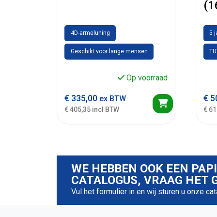
(1
4D-armeluning
5 
Geschikt voor lange mensen
TU
Op voorraad
€
335,00
€
5
ex BTW
€ 405,35 incl BTW
€ 61
WE HEBBEN OOK EEN PAP
CATALOGUS, VRAAG HET G
Vul het formulier in en wij sturen u onze ca