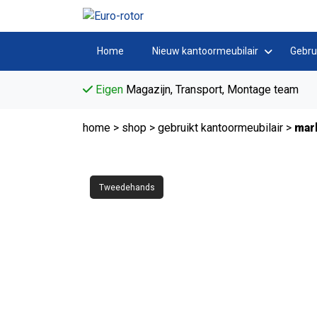
Home
Nieuw kantoormeubilair
Gebru
Eigen
Magazijn, Transport, Montage team
home
>
shop
>
gebruikt kantoormeubilair
>
mark
Tweedehands