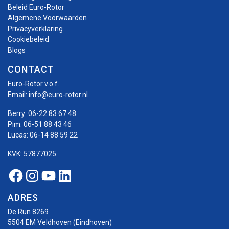
Beleid Euro-Rotor
Algemene Voorwaarden
Privacyverklaring
Cookiebeleid
Blogs
CONTACT
Euro-Rotor v.o.f.
Email:
info@euro-rotor.nl
Berry:
06-22 83 67 48
Pim:
06-51 88 43 46
Lucas:
06-14 88 59 22
KVK: 57877025
Facebook Euro-rotor
Instagram Euro-rotor
Youtube Euro-rotor
Linkedin Euro-rotor
ADRES
De Run 8269
5504 EM Veldhoven (Eindhoven)