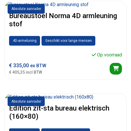
Absolute aanrader
Bureaustoel Norma 4D armleuning
stof
4D-armeluning
Geschikt voor lange mensen
Op voorraad
€
335,00
ex BTW
€ 405,35 incl BTW
Absolute aanrader
Edition zit-sta bureau elektrisch
(160×80)