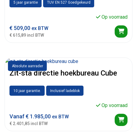
5 jaar garantie
TUV EN 527 Goedgekeurd
Op voorraad
€
509,00
ex BTW
€ 615,89 incl BTW
Absolute aanrader
Zit-sta directie hoekbureau Cube
10 jaar garantie.
Inclusief ladeblok
Op voorraad
Vanaf
€
1.985,00
ex BTW
€ 2.401,85 incl BTW