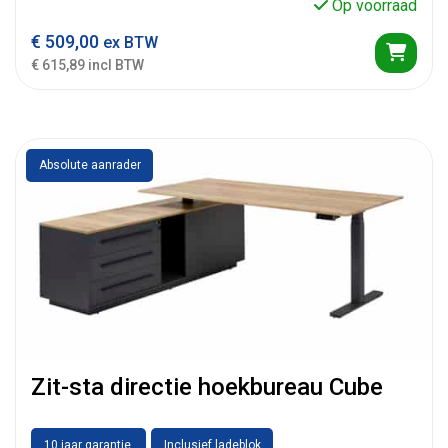
Op voorraad
€
509,00
ex BTW
€ 615,89 incl BTW
Absolute aanrader
Zit-sta directie hoekbureau Cube
10 jaar garantie.
Inclusief ladeblok