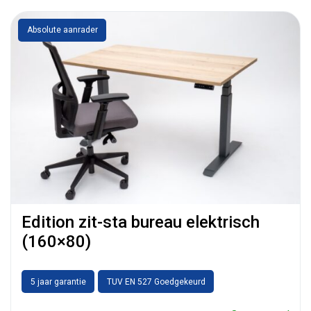
Absolute aanrader
Edition zit-sta bureau elektrisch
(160×80)
5 jaar garantie
TUV EN 527 Goedgekeurd