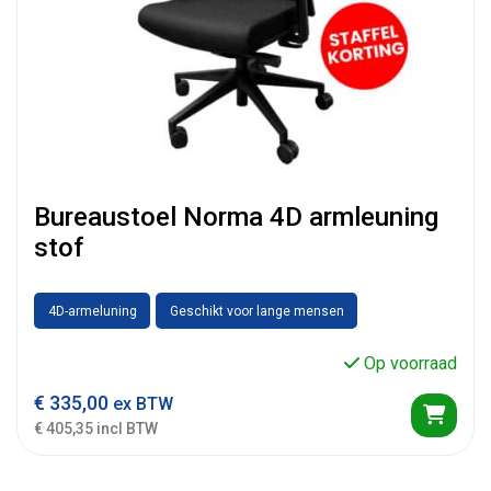
Bureaustoel Norma 4D armleuning
stof
4D-armeluning
Geschikt voor lange mensen
Op voorraad
€
335,00
ex BTW
€ 405,35 incl BTW