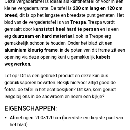
Deze vergadertafel is ideaal als kantinetafel of voor in een
kleine vergaderruimte. De tafel is
200 cm lang en 120 cm
breed
, dit is op het langste en breedste punt gemeten. Het
blad van de vergadertafel is van
Trespa
. Trespa wordt
gemaakt door k
unststof heel hard te persen
en is een
erg
duurzaam en hard materiaal
, ook is Trespa erg
gemakkelijk schoon te houden. Onder het blad zit een
aluminium kleurig frame
, in de poten van dit frame zit een
opening via deze opening kunt u gemakkelijk
kabels
wegwerken
.
Let op! Dit is een gebruikt product en deze kan dus
gebruikssporen bevatten. Bekijk hiervoor altijd goed de
foto’s, de tafel in het echt bekijken? Dit kan, kom gerust
langs bij ons in de showroom en neem een kijkje?
EIGENSCHAPPEN:
Afmetingen: 200×120 cm (breedste en diepste punt van
het blad)