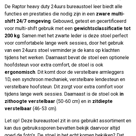
De Raptor heavy duty 24uurs bureaustoel leer biedt alle
functies en prestaties die nodig zijn in een
zware multi-
shift 24/7 omgeving
. Gebouwd, getest en gecertificeerd
voor multi-shift gebruik met een
gewichtsclassificatie tot
200 kg
. Samen met het zwarte leder is deze stoel perfect
voor comfortabele lange werk sessies, door het gebruik
van een 24uurs stoel verminder je de kans op klachten
tijdens het werken. Daarnaast bevat de stoel een optionele
hoofdsteun voor extra comfort, de stoel is ook
ergonomisch
. Dit komt door de verstelbare armleggers
1D, een synchroon mechaniek, verstelbare lendesteun en
verstelbare hoofsteun. Dit zorgt voor extra comfort voor
tijdens lange werk sessies. Daarnaast is de stoel ook
in
zithoogte verstelbaar
(50-60 cm) en in
zitdiepte
verstelbaar
(46-53 cm).
Let op! Deze bureaustoel zit in ons gebruikt assortiment en
kan dus gebruikssporen bevatten bekijk daarvoor altijd
goed de foto’s. De stoel in het echt komen bekijken? Dat