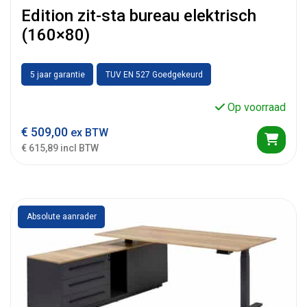
Edition zit-sta bureau elektrisch
(160×80)
5 jaar garantie
TUV EN 527 Goedgekeurd
Op voorraad
€
509,00
ex BTW
€ 615,89 incl BTW
Absolute aanrader