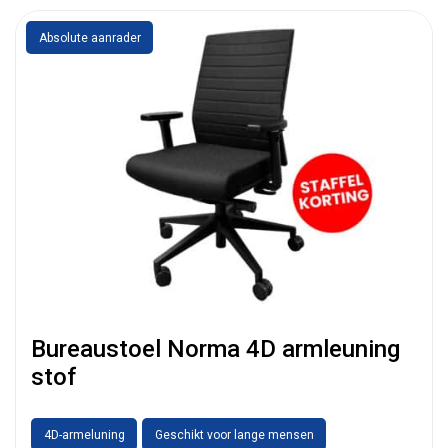
Absolute aanrader
Bureaustoel Norma 4D armleuning
stof
4D-armeluning
Geschikt voor lange mensen