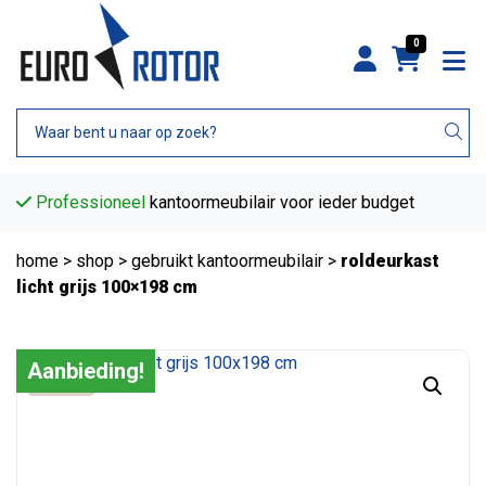
0
Professioneel
kantoormeubilair voor ieder budget
home
>
shop
>
gebruikt kantoormeubilair
>
roldeurkast
licht grijs 100×198 cm
Aanbieding!
B-keus