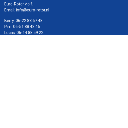
Euro-Rotor v.o.f.
Email:
info@euro-rotor.nl
Berry:
06-22 83 67 48
Pim:
06-51 88 43 46
Lucas:
06-14 88 59 22
KVK: 57877025
Facebook Euro-rotor
Instagram Euro-rotor
Youtube Euro-rotor
Linkedin Euro-rotor
ADRES
De Run 8269
5504 EM Veldhoven (Eindhoven)
OPENINGSTIJDEN
Ma–vr 8.00–17.00 u
Showroom di & wo 9.00–17.00 u
(andere dagen op afspraak)
Za & zo gesloten