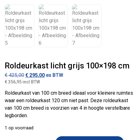
Roldeurkast licht grijs 100×198 cm
Oorspronkelijke prijs was: € 425,00.
Huidige prijs is: € 295,00.
€
425,00
€
295,00
ex BTW
€ 356,95 incl BTW
Roldeurkast van 100 cm breed ideaal voor kleinere ruimtes
waar een roldeurkast 120 cm niet past. Deze roldeurkast
van 100 cm breed is voorzien van 4 in hoogte verstelbare
legborden.
1 op voorraad
Roldeurkast licht grijs 100x198 cm aantal