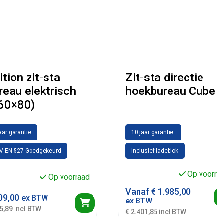
ition zit-sta
Zit-sta directie
reau elektrisch
hoekbureau Cube
60×80)
jaar garantie
10 jaar garantie.
V EN 527 Goedgekeurd
Inclusief ladeblok
Op voorr
Op voorraad
Vanaf
€
1.985,00
09,00
ex BTW
ex BTW
5,89 incl BTW
€ 2.401,85 incl BTW