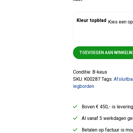
Kleur topblad
Schuifdeurkast zwart B-keus
TOEVOEGEN AAN WINKEL
Conditie: B-keus
SKU:
K00287
Tags:
Afsluitba
legborden
Boven € 450,- is leveri
Al vanaf 5 werkdagen ge
Betalen op factuur is mog