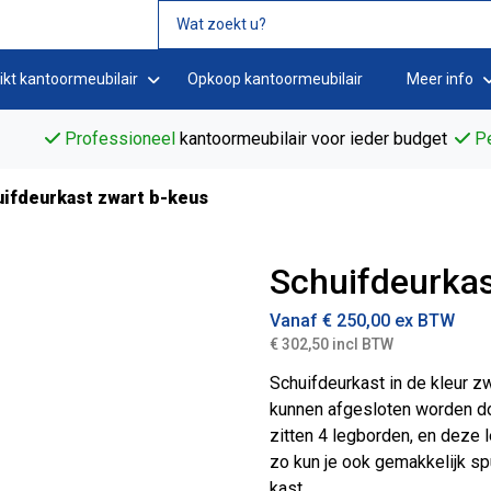
ikt kantoormeubilair
Opkoop kantoormeubilair
Meer info
Professioneel
kantoormeubilair voor ieder budget
Pe
uifdeurkast zwart b-keus
Schuifdeurkas
Vanaf
€
250,00
ex BTW
€ 302,50 incl BTW
Schuifdeurkast in de kleur z
kunnen afgesloten worden do
zitten 4 legborden, en deze 
zo kun je ook gemakkelijk sp
kast.