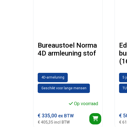
Bureaustoel Norma
Ed
4D armleuning stof
bu
(1
4D-armeluning
5 
Geschikt voor lange mensen
TU
Op voorraad
€
335,00
€
5
ex BTW
€ 405,35 incl BTW
€ 61