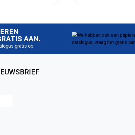
IEREN
RATIS AAN.
talogus gratis op.
IEUWSBRIEF
Achternaam