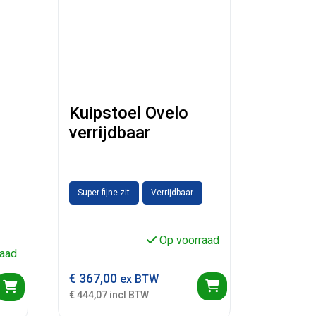
Kuipstoel Ovelo
verrijdbaar
Super fijne zit
Verrijdbaar
Op voorraad
aad
€
367,00
ex BTW
€ 444,07 incl BTW