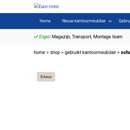
Home
Nieuw kantoormeubilair
Gebru
Eigen
Magazijn, Transport, Montage team
home
>
shop
>
gebruikt kantoormeubilair
>
sch
B-keus