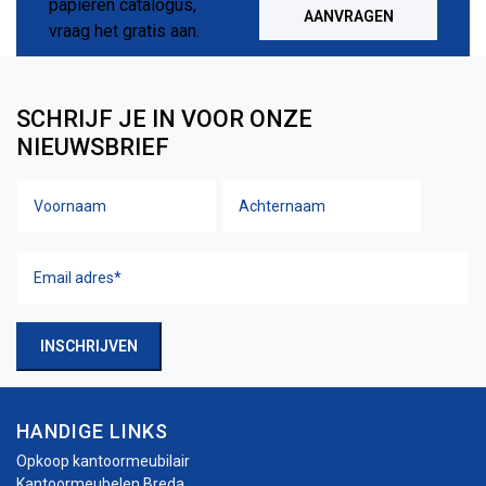
AANVRAGEN
SCHRIJF JE IN VOOR ONZE
NIEUWSBRIEF
Voornaam
Achtern
Naam
Email
adres
(Vereist)
INSCHRIJVEN
HANDIGE LINKS
Opkoop kantoormeubilair
Kantoormeubelen Breda