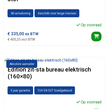
4D-armeluning
Geschikt voor lange mensen
Op voorraad
€
335,00
ex BTW
€ 405,35 incl BTW
Absolute aanrader
Edition zit-sta bureau elektrisch
(160×80)
5 jaar garantie
TUV EN 527 Goedgekeurd
Op voorraad