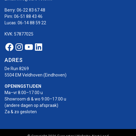
Berry:
06-22 83 67 48
Pim:
06-51 88 43 46
Lucas:
06-14 88 59 22
KVK: 57877025
Facebook Euro-rotor
Instagram Euro-rotor
Youtube Euro-rotor
Linkedin Euro-rotor
ADRES
De Run 8269
5504 EM Veldhoven (Eindhoven)
OPENINGSTIJDEN
Ma–vr 8.00–17.00 u
Showroom di & wo 9.00–17.00 u
(andere dagen op afspraak)
Za & zo gesloten