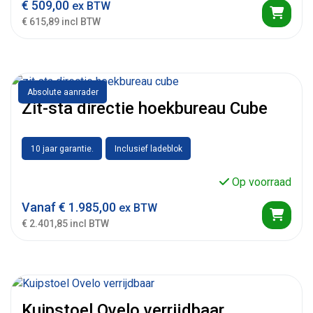
€
509,00
ex BTW
€ 615,89 incl BTW
Absolute aanrader
Zit-sta directie hoekbureau Cube
10 jaar garantie.
Inclusief ladeblok
Op voorraad
Vanaf
€
1.985,00
ex BTW
€ 2.401,85 incl BTW
Kuipstoel Ovelo verrijdbaar